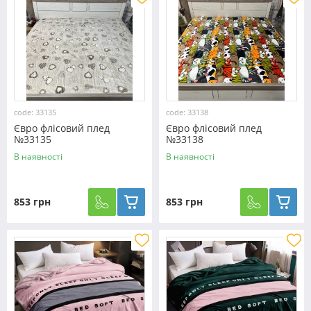
code: 33135
code: 33138
Євро флісовий плед
Євро флісовий плед
№33135
№33138
В наявності
В наявності
853 грн
853 грн