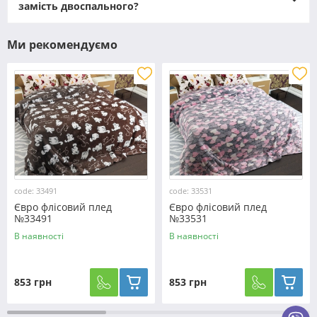
замість двоспального?
Ми рекомендуємо
code: 33491
code: 33531
Євро флісовий плед
Євро флісовий плед
№33491
№33531
В наявності
В наявності
853 грн
853 грн