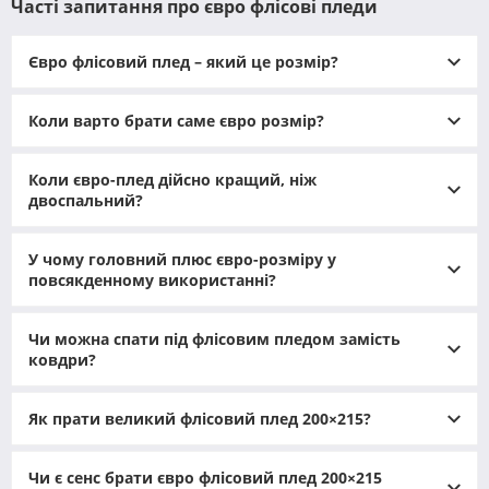
Часті запитання про євро флісові пледи
Євро флісовий плед – який це розмір?
Коли варто брати саме євро розмір?
Коли євро-плед дійсно кращий, ніж
двоспальний?
У чому головний плюс євро-розміру у
повсякденному використанні?
Чи можна спати під флісовим пледом замість
ковдри?
Як прати великий флісовий плед 200×215?
Чи є сенс брати євро флісовий плед 200×215