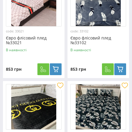
code: 33021
code: 33102
Євро флісовий плед
Євро флісовий плед
№33021
№33102
В наявності
В наявності
853 грн
853 грн