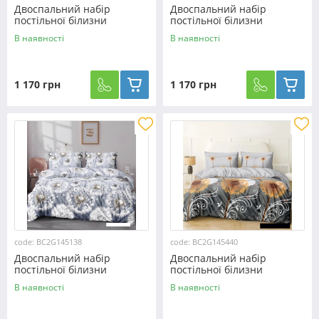
Двоспальний набір
Двоспальний набір
постільної білизни
постільної білизни
180*220 із Бязі "Gold" з
180*220 із Бязі "Gold" з
В наявності
В наявності
простирадлом на резинці
простирадлом на резинці
№14167 Черешенька™
№141049 Черешенька™
1 170 грн
1 170 грн
code: BC2G145138
code: BC2G145440
Двоспальний набір
Двоспальний набір
постільної білизни
постільної білизни
180*220 із Бязі "Gold" з
180*220 із Бязі "Gold" з
В наявності
В наявності
простирадлом на резинці
простирадлом на резинці
№145138 Черешенка™
№145440 Черешенка™