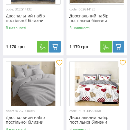
code: BC2G14132
code: BC2G14123
Двоспальний набір
Двоспальний набір
постільної білизни
постільної білизни
180*220 із Бязі "Gold" з
180*220 із Бязі "Gold" з
В наявності
В наявності
простирадлом на резинці
простирадлом на резинці
№14132 Черешенька™
№14123 Черешенка™
1 170 грн
1 170 грн
code: BC2G1410049
code: BC2G145626AB
Двоспальний набір
Двоспальний набір
постільної білизни
постільної білизни
180*220 із Бязі "Gold" з
180*220 із Бязі "Gold" з
В наявності
В наявності