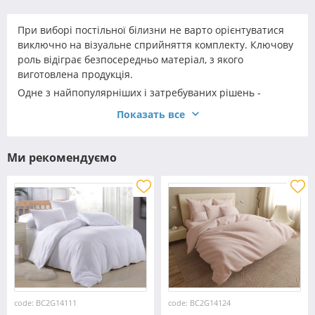
При виборі постільної білизни не варто орієнтуватися
виключно на візуальне сприйняття комплекту. Ключову
роль відіграє безпосередньо матеріал, з якого
виготовлена продукція.
Одне з найпопулярніших і затребуваних рішень -
двоспальний комплект бязь на гумці. Така постільна
Показать все
білизна - універсальна, комфортна і практична. При
належному догляді вона прослужить вам не один рік, а
навіть кілька десятиліть.
Ми рекомендуємо
code: BC2G14111
code: BC2G14124