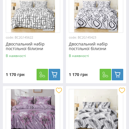
code: BC2G145622
code: BC2G145423
Двоспальний набір
Двоспальний набір
постільної білизни
постільної білизни
180*220 із Бязі "Gold" з
180*220 із Бязі "Gold" з
В наявності
В наявності
простирадлом на резинці
простирадлом на резинці
№145622 Черешенка™
№145423 Черешенка™
1 170 грн
1 170 грн