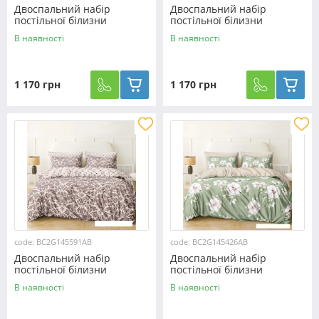
Двоспальний набір
Двоспальний набір
постільної білизни
постільної білизни
180*220 із Бязі "Gold" з
180*220 із Бязі "Gold" з
В наявності
В наявності
простирадлом на резинці
простирадлом на резинці
№145381AB Черешенька™
№145413AB Черешенка™
1 170 грн
1 170 грн
code: BC2G145591AB
code: BC2G145426AB
Двоспальний набір
Двоспальний набір
постільної білизни
постільної білизни
180*220 із Бязі "Gold" з
180*220 із Бязі "Gold" з
В наявності
В наявності
простирадлом на резинці
простирадлом на резинці
№145591AB Черешенка™
№145426AB Черешенка™