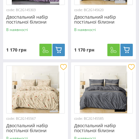
code: BC2G145303
code: BC2G145620
Двоспальний набір
Двоспальний набір
постільної білизни
постільної білизни
180*220 із Бязі "Gold" з
180*220 із Бязі "Gold" з
В наявності
В наявності
простирадлом на резинці
простирадлом на резинці
№145303 Черешенка™
№145620 Черешенка™
1 170 грн
1 170 грн
code: BC2G145567
code: BC2G145585
Двоспальний набір
Двоспальний набір
постільної білизни
постільної білизни
180*220 із Бязі "Gold" з
180*220 із Бязі "Gold" з
В наявності
В наявності