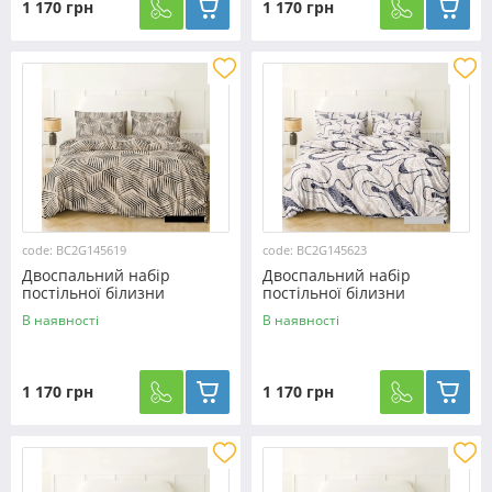
1 170 грн
1 170 грн
code: BC2G145619
code: BC2G145623
Двоспальний набір
Двоспальний набір
постільної білизни
постільної білизни
180*220 із Бязі "Gold" з
180*220 із Бязі "Gold" з
В наявності
В наявності
простирадлом на резинці
простирадлом на резинці
№145619 Черешенка™
№145623 Черешенка™
1 170 грн
1 170 грн