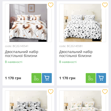
code: BC2G145541
code: BC2G145581
Двоспальний набір
Двоспальний набір
постільної білизни
постільної білизни
180*220 із Бязі "Gold" з
180*220 із Бязі "Gold" з
В наявності
В наявності
простирадлом на резинці
простирадлом на резинці
№145541 Черешенка™
№145581 Черешенка™
1 170 грн
1 170 грн