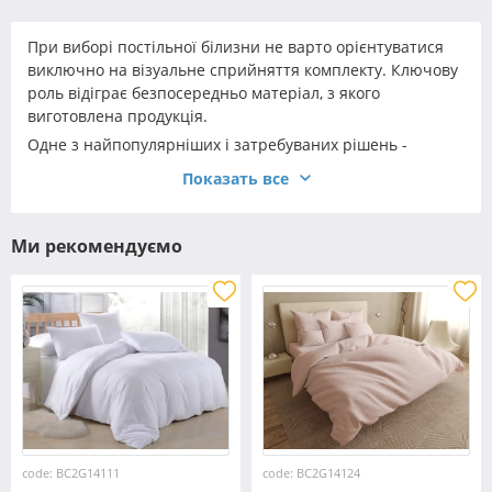
При виборі постільної білизни не варто орієнтуватися
виключно на візуальне сприйняття комплекту. Ключову
роль відіграє безпосередньо матеріал, з якого
виготовлена продукція.
Одне з найпопулярніших і затребуваних рішень -
двоспальний комплект бязь на гумці. Така постільна
Показать все
білизна - універсальна, комфортна і практична. При
належному догляді вона прослужить вам не один рік, а
навіть кілька десятиліть.
Ми рекомендуємо
code: BC2G14111
code: BC2G14124