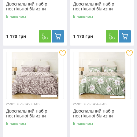
Двоспальний набір
Двоспальний набір
постільної білизни
постільної білизни
180*220 із Бязі "Gold" з
180*220 із Бязі "Gold" з
В наявності
В наявності
простирадлом на резинці
простирадлом на резинці
№145381AB Черешенька™
№145413AB Черешенка™
1 170 грн
1 170 грн
code: BC2G145591AB
code: BC2G145426AB
Двоспальний набір
Двоспальний набір
постільної білизни
постільної білизни
180*220 із Бязі "Gold" з
180*220 із Бязі "Gold" з
В наявності
В наявності
простирадлом на резинці
простирадлом на резинці
№145591AB Черешенка™
№145426AB Черешенка™