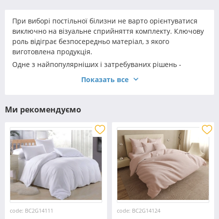
При виборі постільної білизни не варто орієнтуватися
виключно на візуальне сприйняття комплекту. Ключову
роль відіграє безпосередньо матеріал, з якого
виготовлена продукція.
Одне з найпопулярніших і затребуваних рішень -
двоспальний комплект бязь на гумці. Така постільна
Показать все
білизна - універсальна, комфортна і практична. При
належному догляді вона прослужить вам не один рік, а
навіть кілька десятиліть.
Ми рекомендуємо
code: BC2G14111
code: BC2G14124