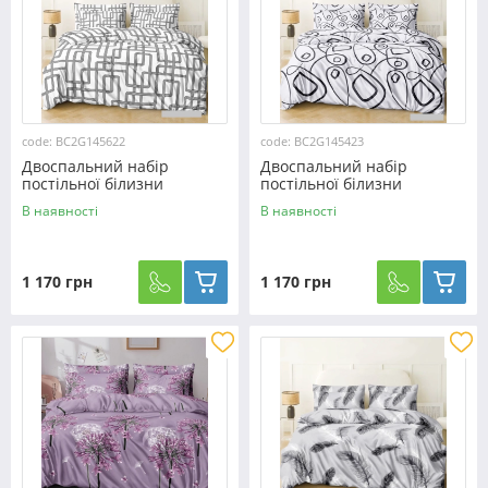
code: BC2G145622
code: BC2G145423
Двоспальний набір
Двоспальний набір
постільної білизни
постільної білизни
180*220 із Бязі "Gold" з
180*220 із Бязі "Gold" з
В наявності
В наявності
простирадлом на резинці
простирадлом на резинці
№145622 Черешенка™
№145423 Черешенка™
1 170 грн
1 170 грн