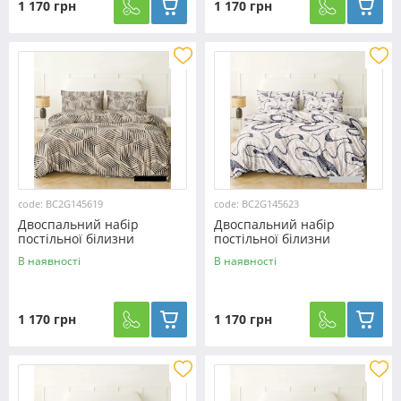
1 170 грн
1 170 грн
code: BC2G145619
code: BC2G145623
Двоспальний набір
Двоспальний набір
постільної білизни
постільної білизни
180*220 із Бязі "Gold" з
180*220 із Бязі "Gold" з
В наявності
В наявності
простирадлом на резинці
простирадлом на резинці
№145619 Черешенка™
№145623 Черешенка™
1 170 грн
1 170 грн