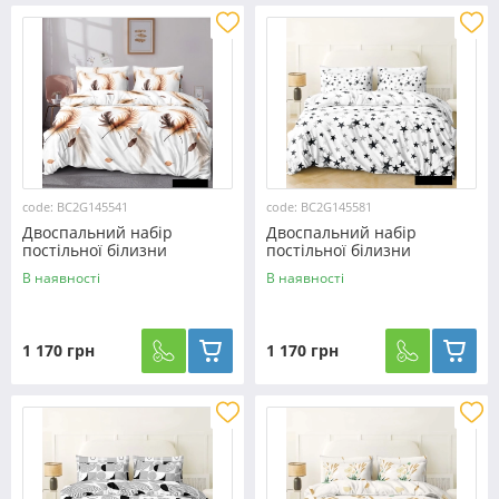
code: BC2G145541
code: BC2G145581
Двоспальний набір
Двоспальний набір
постільної білизни
постільної білизни
180*220 із Бязі "Gold" з
180*220 із Бязі "Gold" з
В наявності
В наявності
простирадлом на резинці
простирадлом на резинці
№145541 Черешенка™
№145581 Черешенка™
1 170 грн
1 170 грн