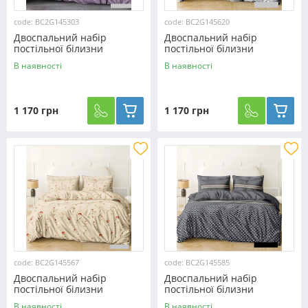
code: BC2G145303
code: BC2G145620
Двоспальний набір
Двоспальний набір
постільної білизни
постільної білизни
180*220 із Бязі "Gold" з
180*220 із Бязі "Gold" з
В наявності
В наявності
простирадлом на резинці
простирадлом на резинці
№145303 Черешенка™
№145620 Черешенка™
1 170 грн
1 170 грн
code: BC2G145567
code: BC2G145585
Двоспальний набір
Двоспальний набір
постільної білизни
постільної білизни
180*220 із Бязі "Gold" з
180*220 із Бязі "Gold" з
В наявності
В наявності