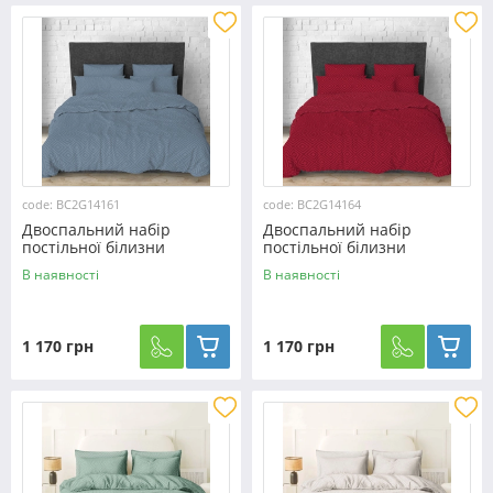
code: BC2G14161
code: BC2G14164
Двоспальний набір
Двоспальний набір
постільної білизни
постільної білизни
180*220 із Бязі "Gold" з
180*220 із Бязі "Gold" з
В наявності
В наявності
простирадлом на резинці
простирадлом на резинці
№14161 Черешенька™
№14164 Черешенька™
1 170 грн
1 170 грн