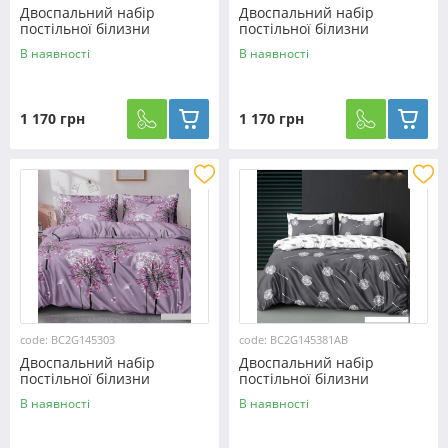
Двоспальний набір
Двоспальний набір
постільної білизни
постільної білизни
180*220 із Бязі "Gold" з
180*220 із Бязі "Gold" з
В наявності
В наявності
простирадлом на резинці
простирадлом на резинці
№141840АВ Черешенка™
№145138 Черешенка™
1 170 грн
1 170 грн
code: BC2G145303
code: BC2G145381AB
Двоспальний набір
Двоспальний набір
постільної білизни
постільної білизни
180*220 із Бязі "Gold" з
180*220 із Бязі "Gold" з
В наявності
В наявності
простирадлом на резинці
простирадлом на резинці
№145303 Черешенка™
№145381AB Черешенька™