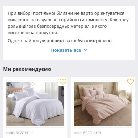
При виборі постільної білизни не варто орієнтуватися
виключно на візуальне сприйняття комплекту. Ключову
роль відіграє безпосередньо матеріал, з якого
виготовлена продукція.
Одне з найпопулярніших і затребуваних рішень -
двоспальний комплект бязь на гумці. Така постільна
Показать все
білизна - універсальна, комфортна і практична. При
належному догляді вона прослужить вам не один рік, а
навіть кілька десятиліть.
Ми рекомендуємо
code: BC2G14111
code: BC2G14124