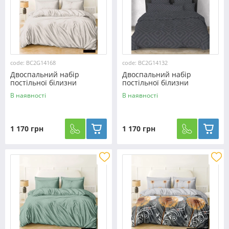
code: BC2G14168
code: BC2G14132
Двоспальний набір
Двоспальний набір
постільної білизни
постільної білизни
180*220 із Бязі "Gold" з
180*220 із Бязі "Gold" з
В наявності
В наявності
простирадлом на резинці
простирадлом на резинці
№14168 Черешенька™
№14132 Черешенька™
1 170 грн
1 170 грн