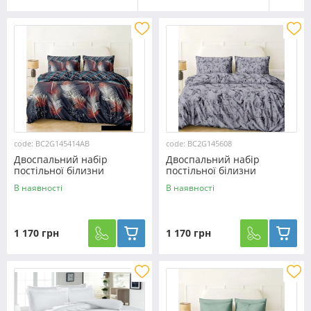
code: BC2G145414AB
code: BC2G145608
Двоспальний набір
Двоспальний набір
постільної білизни
постільної білизни
180*220 із Бязі "Gold" з
180*220 із Бязі "Gold" з
В наявності
В наявності
простирадлом на резинці
простирадлом на резинці
№145414AB Черешенка™
№145608 Черешенка™
1 170 грн
1 170 грн