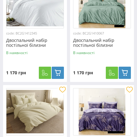
code: BC2G1412345
code: BC2G1410067
Двоспальний набір
Двоспальний набір
постільної білизни
постільної білизни
180*220 із Бязі "Gold" з
180*220 із Бязі "Gold" з
В наявності
В наявності
простирадлом на резинці
простирадлом на резинці
№1412345 Черешенка™
№1410067 Черешенька™
1 170 грн
1 170 грн