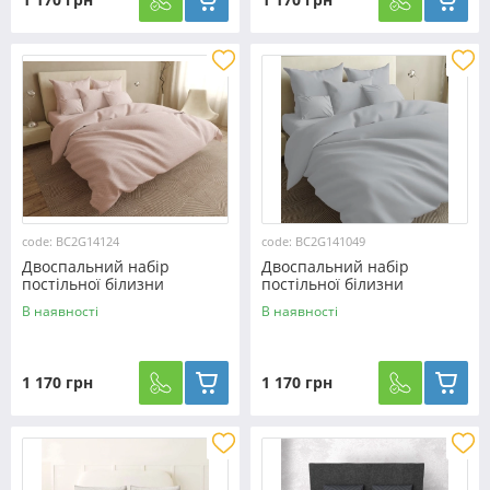
code: BC2G14124
code: BC2G141049
Двоспальний набір
Двоспальний набір
постільної білизни
постільної білизни
180*220 із Бязі "Gold" з
180*220 із Бязі "Gold" з
В наявності
В наявності
простирадлом на резинці
простирадлом на резинці
№14124 Черешенка™
№141049 Черешенька™
1 170 грн
1 170 грн