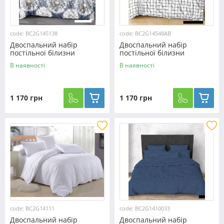
code: BC2G145138
code: BC2G14548AB
Двоспальний набір
Двоспальний набір
постільної білизни
постільної білизни
180*220 із Бязі "Gold" з
180*220 із Бязі "Gold" з
В наявності
В наявності
простирадлом на резинці
простирадлом на резинці
№145138 Черешенка™
№14548AB Черешенка™
1 170 грн
1 170 грн
code: BC2G14111
code: BC2G1410033
Двоспальний набір
Двоспальний набір