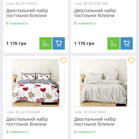
code: BC2G1410023
code: BC2G145613AB
Двоспальний набір
Двоспальний набір
постільної білизни
постільної білизни
180*220 із Бязі "Gold" з
180*220 із Бязі "Gold" з
В наявності
В наявності
простирадлом на резинці
простирадлом на резинці
№1410023 Черешенька™
№145613AB Черешенка™
1 170 грн
1 170 грн
code: BC2G145626AB
code: BC2G1410068
Двоспальний набір
Двоспальний набір
постільної білизни
постільної білизни
180*220 із Бязі "Gold" з
180*220 із Бязі "Gold" з
В наявності
В наявності
простирадлом на резинці
простирадлом на резинці
№145626AB Черешенка™
№1410068 Черешенька™