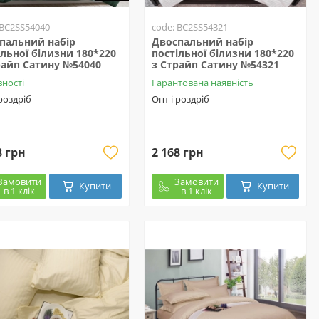
 BC2SS54040
code: BC2SS54321
пальний набір
Двоспальний набір
ільної білизни 180*220
постільної білизни 180*220
райп Сатину №54040
з Страйп Сатину №54321
вності
Гарантована наявність
 роздріб
Опт і роздріб
8 грн
2 168 грн
Замовити
Замовити
Купити
Купити
в 1 клік
в 1 клік