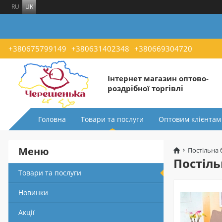
RU
UK
+380675799149
+380631402348
+380669304720
Інтернет магазин оптово-
роздрібної торгівлі
Головна
Товари та послуги
Оптовим клієнтам
Меню
Постільна 
Постіль
Товари та послуги
Новинки
Акції