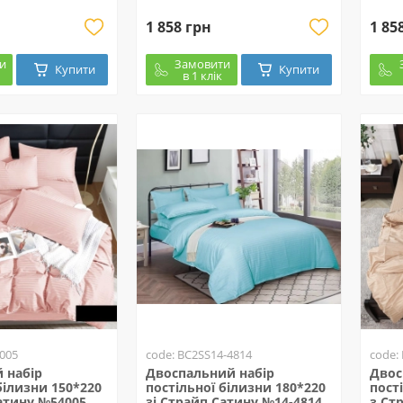
1 858 грн
1 85
и
Замовити
Купити
Купити
в 1 клік
005
code: BC2SS14-4814
code:
 набір
Двоспальний набір
Двос
білизни 150*220
постільної білизни 180*220
пост
Сатину №54005
зі Страйп Сатину №14-4814
з Ст