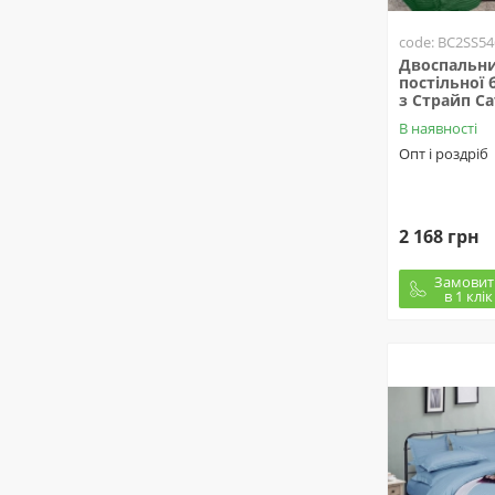
code: BC2SS54
Двоспальни
постільної 
з Страйп С
В наявності
Опт і роздріб
2 168 грн
Замовит
в 1 клік