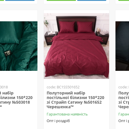
3018
code: BC1SS501652
code:
 набір
Полуторний набір
Полу
білизни 150*220
постільної білизни 150*220
пост
Сатину №503018
зі Страйп Сатину №501652
зі С
™
Черешенка™
Чер
Гарантована наявність
Гаран
Опт і роздріб
Опт і