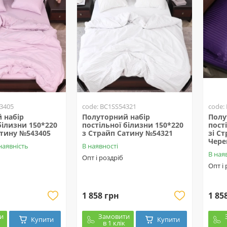
3405
code: BC1SS54321
code:
 набір
Полуторний набір
Полу
білизни 150*220
постільної білизни 150*220
пост
атину №543405
з Страйп Сатину №54321
зі С
Чер
наявність
В наявності
В ная
Опт і роздріб
Опт і
1 858 грн
1 85
и
Замовити
Купити
Купити
в 1 клік