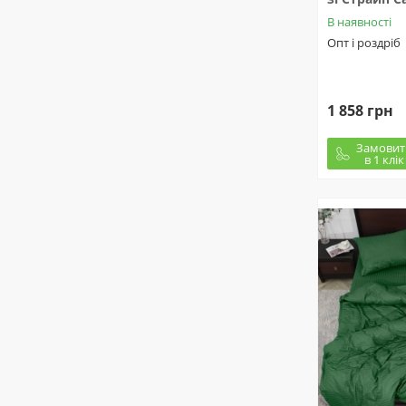
В наявності
Опт і роздріб
1 858 грн
Замовит
в 1 клік