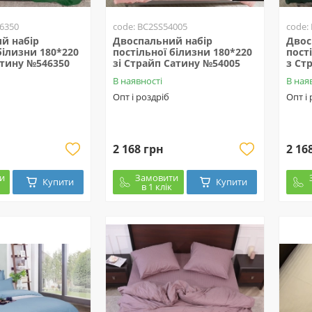
6350
code: BC2SS54005
code:
й набір
Двоспальний набір
Двос
білизни 180*220
постільної білизни 180*220
пост
атину №546350
зі Страйп Сатину №54005
з Ст
В наявності
В ная
Опт і роздріб
Опт і
2 168 грн
2 16
и
Замовити
Купити
Купити
в 1 клік