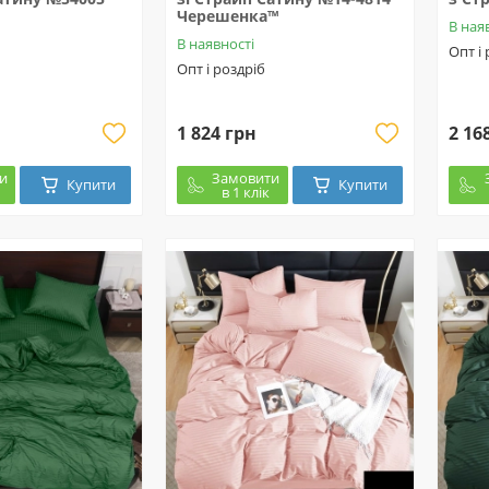
Черешенка™
В ная
В наявності
Опт і
Опт і роздріб
1 824 грн
2 16
и
Замовити
Купити
Купити
в 1 клік