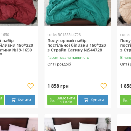
-1650
code: BC1SS544728
code:
 набір
Полуторний набір
Полу
білизни 150*220
постільної білизни 150*220
пост
атину №19-1650
з Страйп Сатину №544728
з Ст
™
Гарантована наявність
В ная
Опт і роздріб
Опт і
1 858 грн
1 85
и
Замовити
Купити
Купити
в 1 клік