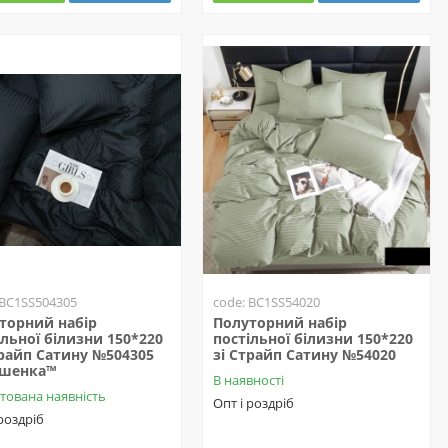
 BC1SS504305
code: BC1SS54020
торний набір
Полуторний набір
ільної білизни 150*220
постільної білизни 150*220
трайп Сатину №504305
зі Страйп Сатину №54020
ешенка™
В наявності
тована наявність
Опт і роздріб
 роздріб