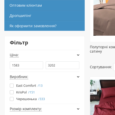
Оптовим клієнтам
Дропшипінг
Як оформити замовлення?
Фільтр
Полуторні ком
сатину
Ціна:
Сортування:
Виробник:
East Comfort
13
KrisPol
151
Черешенька
333
Розмір комплекту: