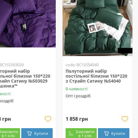
 BC1SS503029
code: BC1SS54040
торний набір
Полуторний набір
ільної білизни 150*220
постільної білизни 150*220
трайп Сатину №503029
з Страйп Сатину №54040
ешенка™
В наявності
вності
Опт і роздріб
 роздріб
8 грн
1 858 грн
Замовити
Замовити
Купити
Купити
в 1 клік
в 1 клік