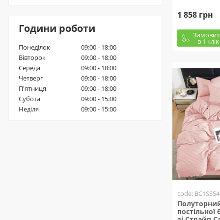
1 858 грн
Години роботи
Замовит
в 1 клік
Понеділок
09:00 - 18:00
Вівторок
09:00 - 18:00
Середа
09:00 - 18:00
Четверг
09:00 - 18:00
П'ятниця
09:00 - 18:00
Субота
09:00 - 15:00
Неділя
09:00 - 15:00
code: BC1SS54
Полуторний
постільної 
зі Страйп 