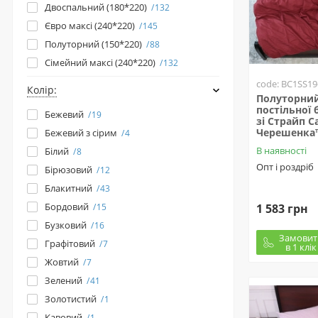
Двоспальний (180*220)
132
Євро максі (240*220)
145
Полуторний (150*220)
88
Сімейний максі (240*220)
132
code: BC1SS19
Колір:
Полуторний
постільної 
Бежевий
19
зі Страйп С
Черешенка
Бежевий з сірим
4
В наявності
Білий
8
Опт і роздріб
Бірюзовий
12
Блакитний
43
Бордовий
1 583 грн
15
Бузковий
16
Замовит
Графітовий
7
в 1 клік
Жовтий
7
Зелений
41
Золотистий
1
Кавовий
1