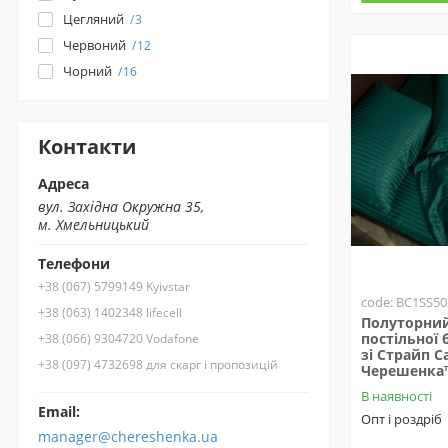
Цегляний
3
Червоний
12
Чорний
16
Контакти
Адреса
вул. Західна Окружна 35,
м. Хмельницький
Телефони
+38 (067) 5799149 Kyivstar
code: BC1SS50
+38 (063) 1402348 lifecell
Полуторний
постільної 
+38 (066) 9304720 Vodafone
зі Страйп 
+38 (097) 4732698 для скарг і пропозицій
Черешенка
В наявності
Email:
Опт і роздріб
manager@chereshenka.ua