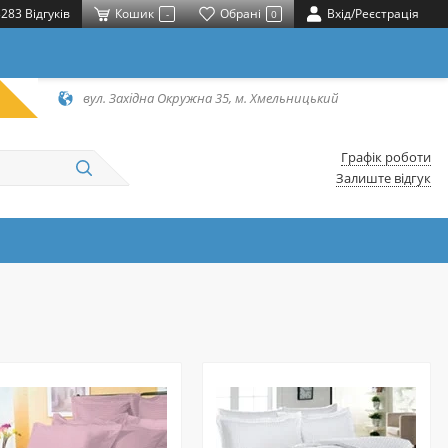
283 Відгуків
Кошик
Обрані
Вхід/Реєстрація
-
0
вул. Західна Окружна 35, м. Хмельницький
Графік роботи
Залиште відгук