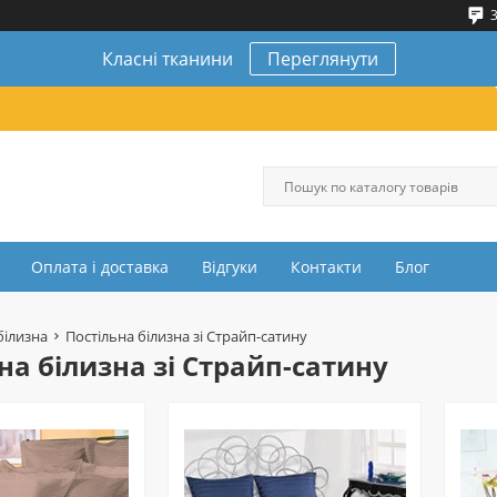
3
Класні тканини
Переглянути
Оплата і доставка
Відгуки
Контакти
Блог
білизна
Постільна білизна зі Страйп-сатину
на білизна зі Страйп-сатину