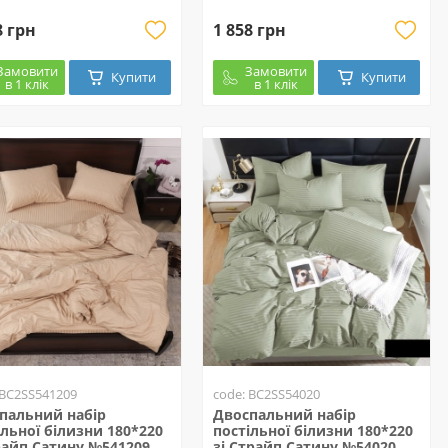
8 грн
1 858 грн
Замовити
Замовити
Купити
Купити
в 1 клік
в 1 клік
 BC2SS541209
code: BC2SS54020
пальний набір
Двоспальний набір
ільної білизни 180*220
постільної білизни 180*220
райп Сатину №541209
зі Страйп Сатину №54020