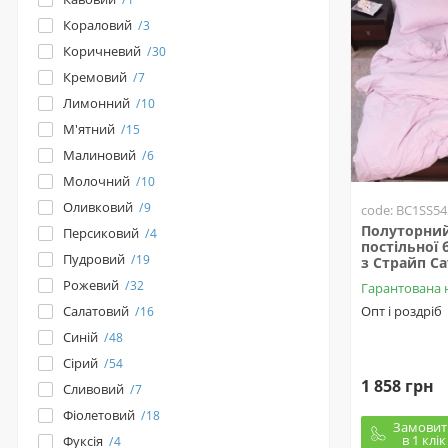
Кораловий
3
Коричневий
30
Кремовий
7
Лимонний
10
М'ятний
15
Малиновий
6
Молочний
10
Оливковий
9
code: BC1SS54
Полуторний
Персиковий
4
постільної 
Пудровий
19
з Страйп С
Рожевий
32
Гарантована 
Салатовий
Опт і роздріб
16
Синій
48
Сірий
54
1 858 грн
Сливовий
7
Фіолетовий
18
Замовит
в 1 клік
Фуксія
4