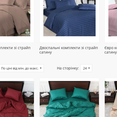
плекти зі страйп
Двоспальні комплекти зі страйп
Євро к
сатину
сатину
На сторінку: