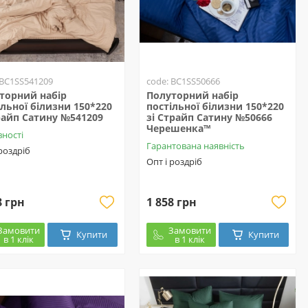
 BC1SS541209
code: BC1SS50666
торний набір
Полуторний набір
ільної білизни 150*220
постільної білизни 150*220
райп Сатину №541209
зі Страйп Сатину №50666
Черешенка™
вності
Гарантована наявність
 роздріб
Опт і роздріб
8 грн
1 858 грн
Замовити
Замовити
Купити
Купити
в 1 клік
в 1 клік