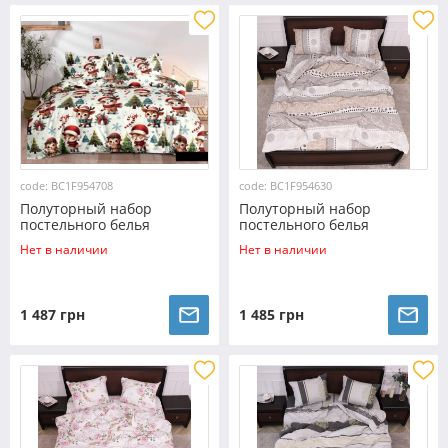
code: BC1F954708
code: BC1F954630
Полуторный набор
Полуторный набор
постельного белья
постельного белья
150*220 из Фланели
150*220 из Фланели
Нет в наличии
Нет в наличии
№954708 Черешенка™
№954630 Черешенка™
1 487 грн
1 485 грн