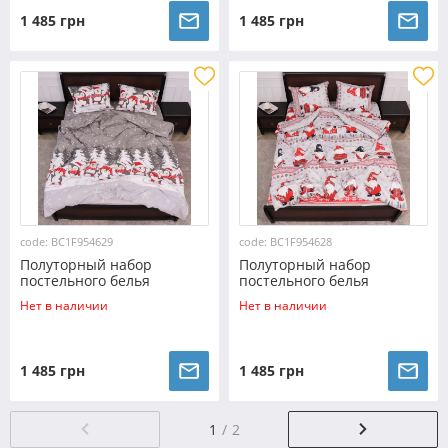
1 485 грн
1 485 грн
code: BC1F954629
code: BC1F954628
Полуторный набор
Полуторный набор
постельного белья
постельного белья
150*220 из Фланели
150*220 из Фланели
Нет в наличии
Нет в наличии
№954629 Черешенка™
№954628 Черешенка™
1 485 грн
1 485 грн
1
2