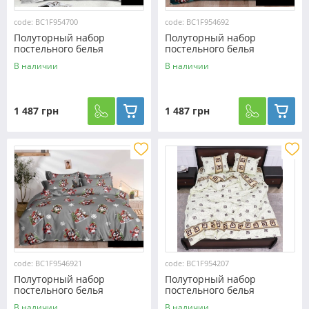
code: BC1F954700
code: BC1F954692
Полуторный набор
Полуторный набор
постельного белья
постельного белья
150*220 из Фланели
150*220 из Фланели
В наличии
В наличии
№954700 Черешенка™
№954692 Черешенка™
1 487 грн
1 487 грн
code: BC1F9546921
code: BC1F954207
Полуторный набор
Полуторный набор
постельного белья
постельного белья
150*220 из Фланели
150*220 из Фланели
В наличии
В наличии