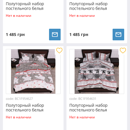
Полуторный набор
Полуторный набор
постельного белья
постельного белья
150*220 из Фланели
150*220 из Фланели
Нет в наличии
Нет в наличии
№954682 Черешенка™
№9520141 Черешенка™
1 485 грн
1 485 грн
code: BC1F954627
code: BC1F954631
Полуторный набор
Полуторный набор
постельного белья
постельного белья
150*220 из Фланели
150*220 из Фланели
Нет в наличии
Нет в наличии
№954627 Черешенка™
№954631 Черешенка™