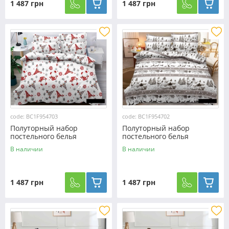
1 487 грн
1 487 грн
code: BC1F954703
code: BC1F954702
Полуторный набор
Полуторный набор
постельного белья
постельного белья
150*220 из Фланели
150*220 из Фланели
В наличии
В наличии
№954703 Черешенка™
№954702 Черешенка™
1 487 грн
1 487 грн