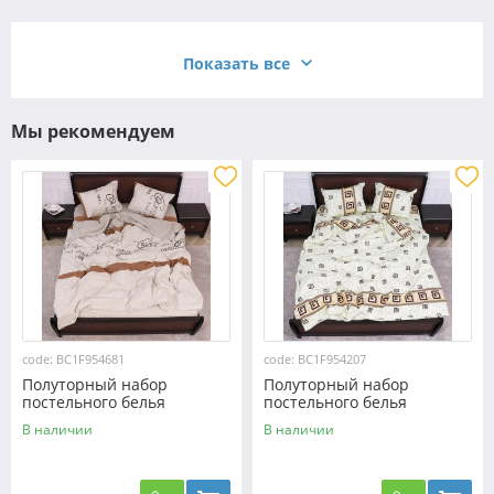
Показать все
Мы рекомендуем
code: BC1F954681
code: BC1F954207
Полуторный набор
Полуторный набор
постельного белья
постельного белья
150*220 из Фланели
150*220 из Фланели
В наличии
В наличии
№954681 Черешенка™
№954207 Черешенка™