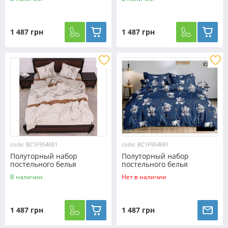
№9546921 Черешенка™
№954207 Черешенка™
1 487 грн
1 487 грн
code: BC1F954681
code: BC1F954691
Полуторный набор
Полуторный набор
постельного белья
постельного белья
150*220 из Фланели
150*220 из Фланели
В наличии
Нет в наличии
№954681 Черешенка™
№954691 Черешенка™
1 487 грн
1 487 грн