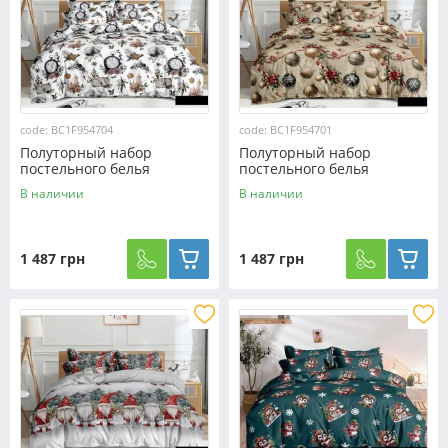
code: BC1F954704
code: BC1F954701
Полуторный набор
Полуторный набор
постельного белья
постельного белья
150*220 из Фланели
150*220 из Фланели
В наличии
В наличии
№954704 Черешенка™
№954701 Черешенка™
1 487 грн
1 487 грн