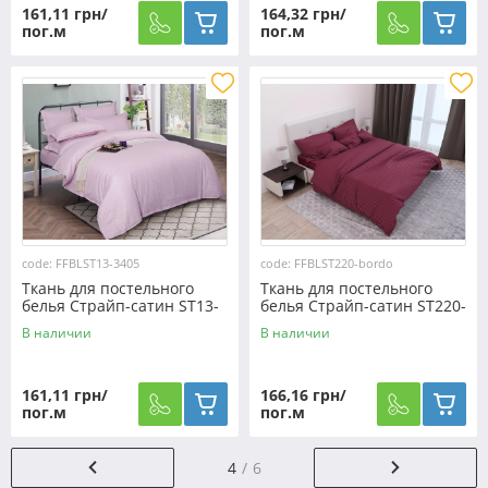
161,11 грн/
164,32 грн/
пог.м
пог.м
code: FFBLST13-3405
code: FFBLST220-bordo
Ткань для постельного
Ткань для постельного
белья Страйп-сатин ST13-
белья Страйп-сатин ST220-
3405 (50м)
bordo (60м)
В наличии
В наличии
161,11 грн/
166,16 грн/
пог.м
пог.м
4
6