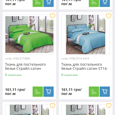
пог.м
пог.м
code: FFBLST7488C
code: FFBLST14-4318
Ткань для постельного
Ткань для постельного
белья Страйп-сатин
белья Страйп-сатин ST14-
ST7488C (50м)
4318 (50м)
В наличии
В наличии
161,11 грн/
161,11 грн/
пог.м
пог.м