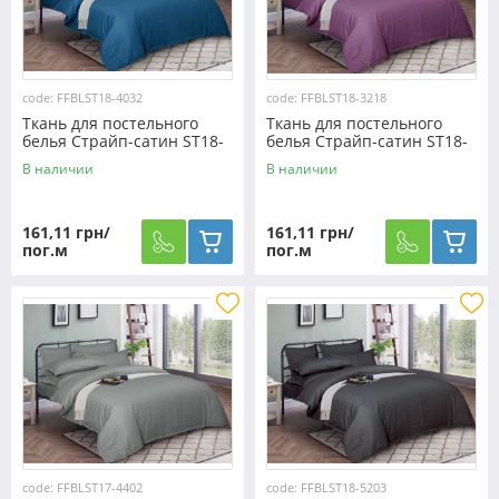
code: FFBLST18-4032
code: FFBLST18-3218
Ткань для постельного
Ткань для постельного
белья Страйп-сатин ST18-
белья Страйп-сатин ST18-
4032 (50м)
3218 (50м)
В наличии
В наличии
161,11 грн/
161,11 грн/
пог.м
пог.м
code: FFBLST17-4402
code: FFBLST18-5203