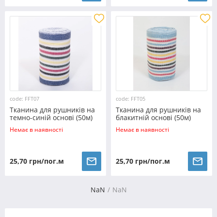
code: FFT07
code: FFT05
Тканина для рушників на
Тканина для рушників на
темно-синій основі (50м)
блакитній основі (50м)
Немає в наявності
Немає в наявності
25,70 грн/пог.м
25,70 грн/пог.м
NaN
NaN