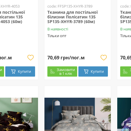
-XHYR-4053
code: FFSP135-XHYR-3789
code:
 постільної
Тканина для постільної
Ткан
ісатин 135
білизни Полісатин 135
біли
4053 (60м)
SP135-XHYR-3789 (60м)
SP13
В наявності
В ная
Тільки опт
Тільк
пог.м
70,69 грн/пог.м
70,6
и
Замовити
Купити
Купити
в 1 клік