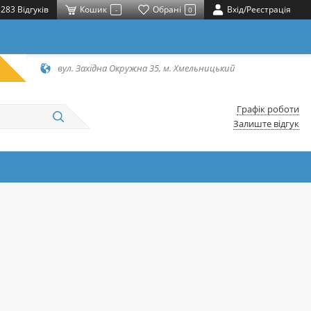
283 Відгуків
Кошик
Обрані
Вхід/Реєстрація
-
0
вул. Західна Окружна 35, м. Хмельницький
Графік роботи
Залиште відгук