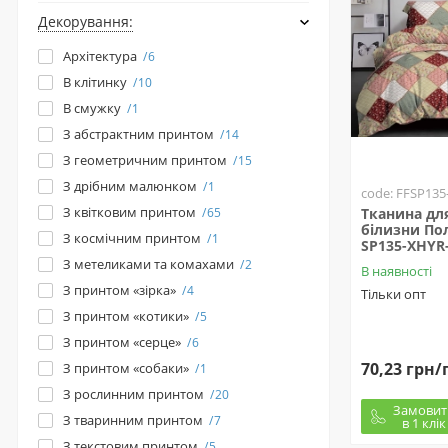
Декорування:
Архітектура
6
В клітинку
10
В смужку
1
З абстрактним принтом
14
З геометричним принтом
15
З дрібним малюнком
1
code: FFSP135
З квітковим принтом
65
Тканина для
білизни Пол
З космічним принтом
1
SP135-XHYR-
З метеликами та комахами
2
В наявності
З принтом «зірка»
4
Тільки опт
З принтом «котики»
5
З принтом «серце»
6
70,23 грн/
З принтом «собаки»
1
З рослинним принтом
20
Замовит
З тваринним принтом
7
в 1 клік
З текстовим принтом
5