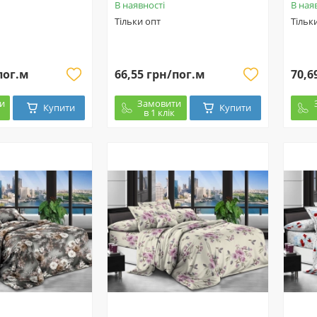
В наявності
В ная
Тільки опт
Тільк
пог.м
66,55 грн/пог.м
70,6
и
Замовити
Купити
Купити
в 1 клік