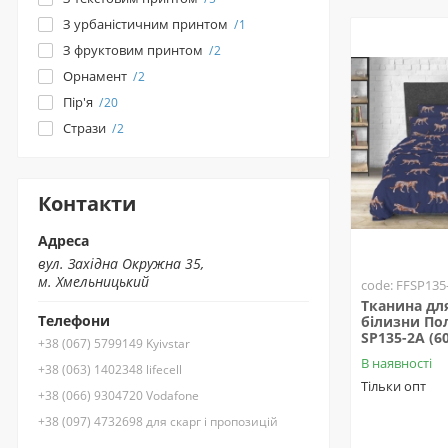
З урбаністичним принтом
1
З фруктовим принтом
2
Орнамент
2
Пір'я
20
Стрази
2
Контакти
Адреса
вул. Західна Окружна 35,
м. Хмельницький
code: FFSP135
Тканина для
Телефони
білизни Пол
SP135-2A (6
+38 (067) 5799149 Kyivstar
В наявності
+38 (063) 1402348 lifecell
Тільки опт
+38 (066) 9304720 Vodafone
+38 (097) 4732698 для скарг і пропозицій