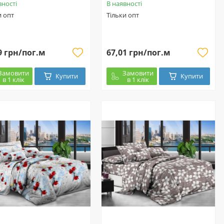
вності
В наявності
и опт
Тільки опт
9 грн/пог.м
67,01 грн/пог.м
Замовити
Замовити
Купити
Купити
в 1 клік
в 1 клік