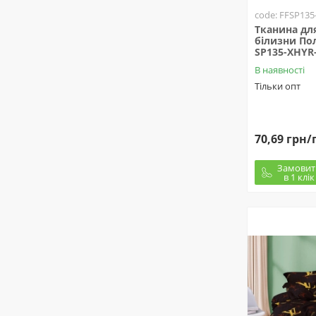
code: FFSP135
Тканина для
білизни Пол
SP135-XHYR-
В наявності
Тільки опт
70,69 грн/
Замовит
в 1 клік