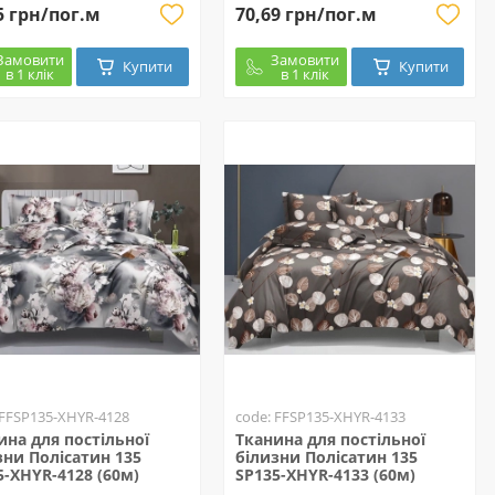
5 грн/пог.м
70,69 грн/пог.м
Замовити
Замовити
Купити
Купити
в 1 клік
в 1 клік
 FFSP135-XHYR-4128
code: FFSP135-XHYR-4133
ина для постільної
Тканина для постільної
зни Полісатин 135
білизни Полісатин 135
5-XHYR-4128 (60м)
SP135-XHYR-4133 (60м)