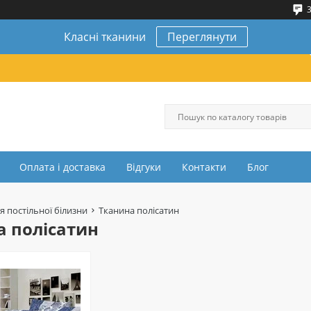
3
Класні тканини
Переглянути
Оплата і доставка
Відгуки
Контакти
Блог
я постільної білизни
Тканина полісатин
а полісатин