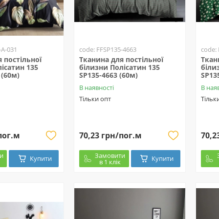
-A-031
code: FFSP135-4663
code:
 постільної
Тканина для постільної
Ткан
ісатин 135
білизни Полісатин 135
біли
 (60м)
SP135-4663 (60м)
SP13
В наявності
В ная
Тільки опт
Тільк
пог.м
70,23 грн/пог.м
70,2
и
Замовити
Купити
Купити
в 1 клік