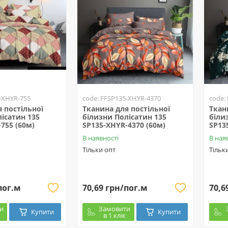
-XHYR-755
code: FFSP135-XHYR-4370
code:
 постільної
Тканина для постільної
Ткан
ісатин 135
білизни Полісатин 135
біли
755 (60м)
SP135-XHYR-4370 (60м)
SP13
В наявності
В ная
Тільки опт
Тільк
пог.м
70,69 грн/пог.м
70,6
и
Замовити
Купити
Купити
в 1 клік