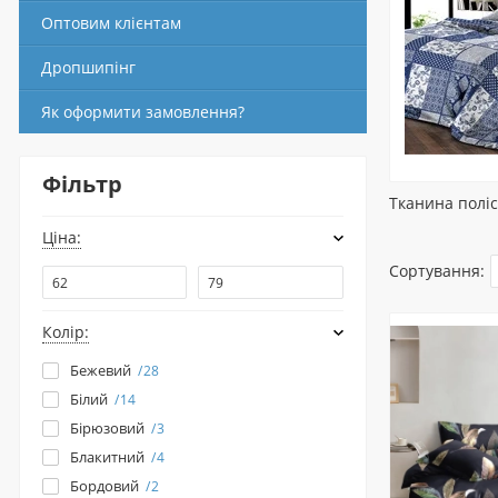
Оптовим клієнтам
Дропшипінг
Як оформити замовлення?
Фільтр
Тканина поліс
Ціна:
Сортування:
Колір:
Бежевий
28
Білий
14
Бірюзовий
3
Блакитний
4
Бордовий
2