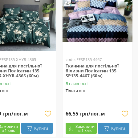
 FFSP135-XHYR-4365
code: FFSP135-4467
ина для постільної
Тканина для постільної
зни Полісатин 135
білизни Полісатин 135
5-XHYR-4365 (60м)
SP135-4467 (60м)
вності
В наявності
и опт
Тільки опт
9 грн/пог.м
66,55 грн/пог.м
Замовити
Замовити
Купити
Купити
в 1 клік
в 1 клік