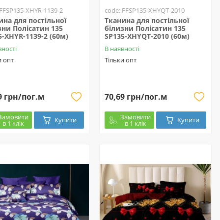
 FFSP135-XHYR-1139-2
code: FFSP135-XHYQT-2010
ина для постільної
Тканина для постільної
зни Полісатин 135
білизни Полісатин 135
5-XHYR-1139-2 (60м)
SP135-XHYQT-2010 (60м)
вності
В наявності
и опт
Тільки опт
9 грн/пог.м
70,69 грн/пог.м
Замовити
Замовити
Купити
Купити
в 1 клік
в 1 клік