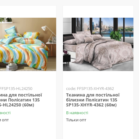
 FFSP135-HL24250
code: FFSP135-XHYR-4362
ина для постільної
Тканина для постільної
зни Полісатин 135
білизни Полісатин 135
5-HL24250 (60м)
SP135-XHYR-4362 (60м)
вності
В наявності
и опт
Тільки опт