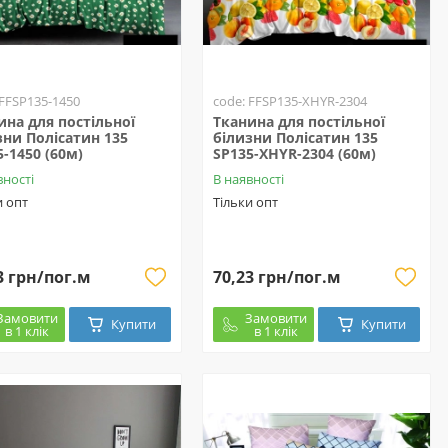
 FFSP135-1450
code: FFSP135-XHYR-2304
ина для постільної
Тканина для постільної
зни Полісатин 135
білизни Полісатин 135
5-1450 (60м)
SP135-XHYR-2304 (60м)
вності
В наявності
и опт
Тільки опт
3 грн/пог.м
70,23 грн/пог.м
Замовити
Замовити
Купити
Купити
в 1 клік
в 1 клік