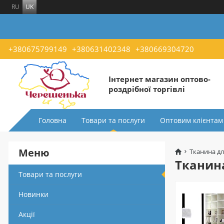
RU
UK
+380675799149
+380631402348
+380669304720
Інтернет магазин оптово-
роздрібної торгівлі
Головна
Товари та послуги
Оптовим клієнтам
Меню
Тканина дл
Тканин
Товари та послуги
Новинки
Акції