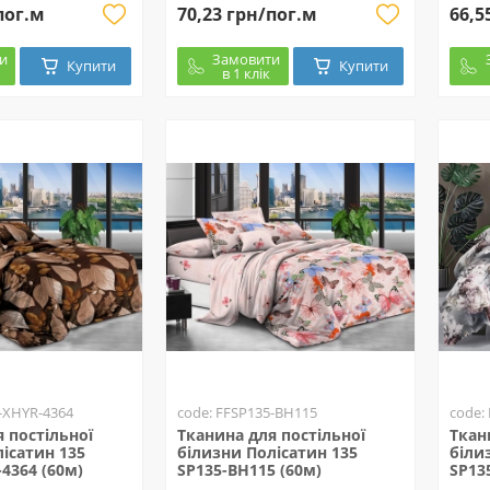
пог.м
70,23 грн/пог.м
66,5
и
Замовити
Купити
Купити
в 1 клік
-XHYR-4364
code: FFSP135-BH115
code:
 постільної
Тканина для постільної
Ткан
ісатин 135
білизни Полісатин 135
біли
4364 (60м)
SP135-BH115 (60м)
SP13