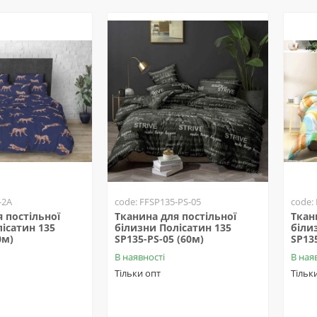
-2A
code: FFSP135-PS-05
code:
 постільної
Тканина для постільної
Ткан
ісатин 135
білизни Полісатин 135
біли
0м)
SP135-PS-05 (60м)
SP13
В наявності
В ная
Тільки опт
Тільк