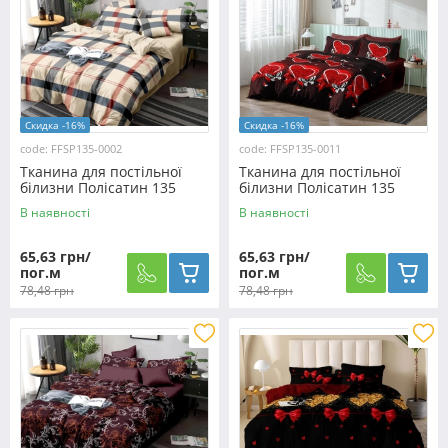
Скидка -16%
Скидка -16%
code: FFSP135-0002
code: FFSP135-0011
Тканина для постільної
Тканина для постільної
білизни Полісатин 135
білизни Полісатин 135
SP135-0002 (60м)
SP135-0011 (60м)
В наявності
В наявності
65,63 грн/
65,63 грн/
пог.м
пог.м
78,48 грн
78,48 грн