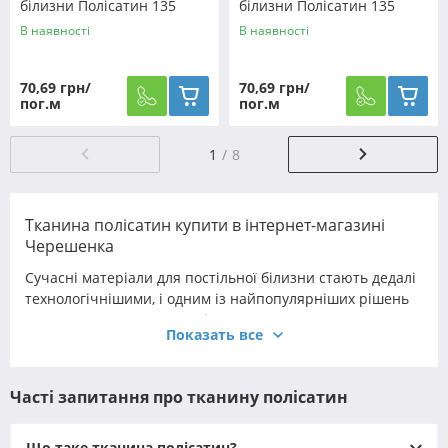
білизни Полісатин 135
білизни Полісатин 135
SP135-XHYR-3508 (60м)
SP135-XHYR-3631 (60м)
В наявності
В наявності
70,69 грн/
70,69 грн/
пог.м
пог.м
1
8
Тканина полісатин купити в інтернет-магазині
Черешенка
Сучасні матеріали для постільної білизни стають дедалі
технологічнішими, і одним із найпопулярніших рішень
залишається тканина полісатин. Вона поєднує
Показать все
практичність синтетичних волокон і комфорт
натуральних, створюючи ідеальний баланс між
довговічністю, красою та зручністю. Це сучасний
Часті запитання про тканину полісатин
матеріал, який здобув довіру завдяки своїй гладкості,
шовковистому блиску та здатності довго зберігати
первісний вигляд.
Що таке тканина полісатин?