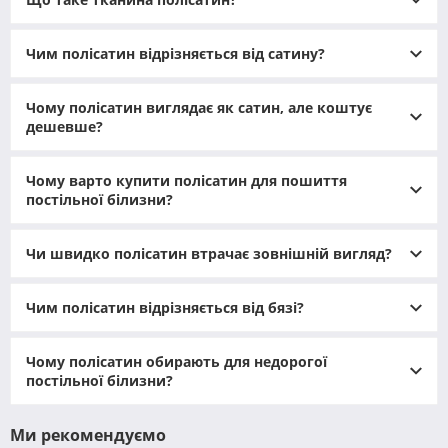
Полісатин виготовляється з поліестерових волокон із
особливим сатиновим переплетенням ниток. Така
Чим полісатин відрізняється від сатину?
структура надає полотну гладку й приємну поверхню,
яка на дотик нагадує натуральний шовк. Тканина не
мнеться, майже не потребує прасування й відзначається
Чому полісатин виглядає як сатин, але коштує
дешевше?
дивовижною стійкістю до зношування, що робить її
ідеальним вибором для активного щоденного
використання.
Чому варто купити полісатин для пошиття
постільної білизни?
Чи швидко полісатин втрачає зовнішній вигляд?
Чим полісатин відрізняється від бязі?
Чому полісатин обирають для недорогої
постільної білизни?
Ми рекомендуємо