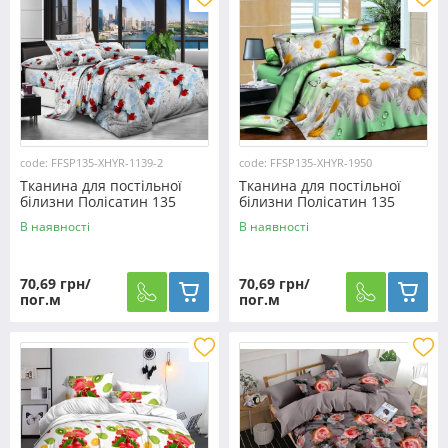
code: FFSP135-XHYR-1139-2
code: FFSP135-XHYR-1950
Тканина для постільної
Тканина для постільної
білизни Полісатин 135
білизни Полісатин 135
SP135-XHYR-1139-2 (60м)
SP135-XHYR-1950 (60м)
В наявності
В наявності
70,69 грн/
70,69 грн/
пог.м
пог.м