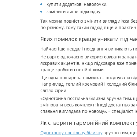
купити додаткові наволочки;
замінити лише підковдру.
Так можна повністю змінити вигляд ліжка бе
по-різному, тому такий підхід є ще й практи
Яких помилок краще уникати під ча
Найчастіше невдалі поєднання виникають не ч
Не варто одночасно використовувати занадто
яскравих акцентів. Якщо підковдра вже прив
краще зробити спокійнішими.
Ще одна поширена помилка – поєднувати від
Наприклад, теплий кремовий і холодний біли
світло-сірий.
«Однотонна постільна білизна зручна тим, щ
змінювати весь комплект: іноді достатньо за
спальня виглядала по-новому», – спеціаліст
Як створити гармонійний комплект
Однотонну постільну білизну
зручно тим, що 