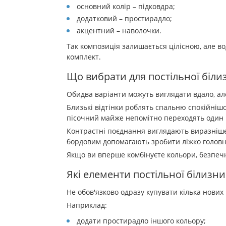
основний колір – підковдра;
додатковий – простирадло;
акцентний – наволочки.
Так композиція залишається цілісною, але в
комплект.
Що вибрати для постільної білиз
Обидва варіанти можуть виглядати вдало, а
Близькі відтінки роблять спальню спокійніш
пісочний майже непомітно переходять один 
Контрастні поєднання виглядають виразніше. 
бордовим допомагають зробити ліжко головн
Якщо ви вперше комбінуєте кольори, безпечні
Які елементи постільної білиз
Не обов'язково одразу купувати кілька нових
Наприклад:
додати простирадло іншого кольору;