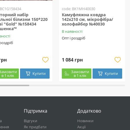
 BC1G158434
code: BK1MH40030
торний набір
Камуфляжна ковдра
ільної білизни 150*220
142х210 см, мікрофібра/
язі "Gold" №158434
холофайбер №40030
ешенка™
В наявності
вності
Опт і роздріб
 роздріб
грн
1 084 грн
Замовити
Замовити
Купити
Купити
в 1 клік
в 1 клік
Підтримка
Додатково
а
Відгуки
Новинки
нення
Як придбати
Акції