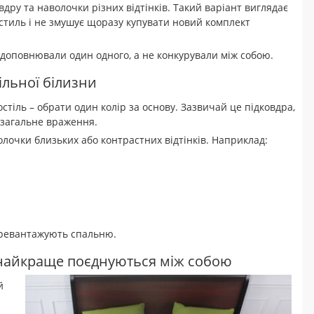
ру та наволочки різних відтінків. Такий варіант виглядає
стиль і не змушує щоразу купувати новий комплект
 доповнювали один одного, а не конкурували між собою.
ільної білизни
тіль – обрати один колір за основу. Зазвичай це підковдра,
 загальне враження.
лочки близьких або контрастних відтінків. Наприклад:
еревантажують спальню.
и найкраще поєднуються між собою
й