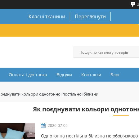
3
Класні тканини
Переглянути
Оплата і доставка
Відгуки
Контакти
Блог
поєднувати кольори однотонної постільної білизни
Як поєднувати кольори однотонн
2026-07-05
Однотонна постільна білизна не обов'язково