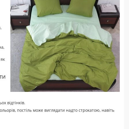
,
на,
 як
ти
ох відтінків.
льорів, постіль може виглядати надто строкатою, навіть