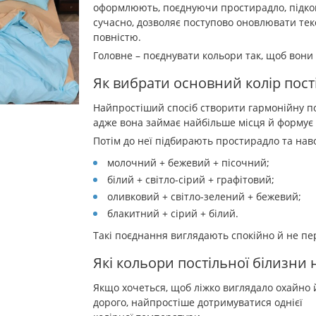
оформлюють, поєднуючи простирадло, підковд
сучасно, дозволяє поступово оновлювати тек
повністю.
Головне – поєднувати кольори так, щоб вони
Як вибрати основний колір пост
Найпростіший спосіб створити гармонійну пос
адже вона займає найбільше місця й формує
Потім до неї підбирають простирадло та наво
молочний + бежевий + пісочний;
білий + світло-сірий + графітовий;
оливковий + світло-зелений + бежевий;
блакитний + сірий + білий.
Такі поєднання виглядають спокійно й не п
Які кольори постільної білизн
Якщо хочеться, щоб ліжко виглядало охайно 
дорого, найпростіше дотримуватися однієї