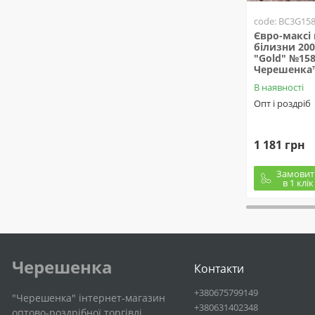
code: BC3G15
Євро-максі 
білизни 200
"Gold" №15
Черешенка
В наявності
Опт і роздріб
1 181 грн
Замовит
в 1 клік
Черешенка
Контакти
+380675799149
"Черешенка" інтернет-магазин
+380631402348
оптово-роздрібної торгівлі