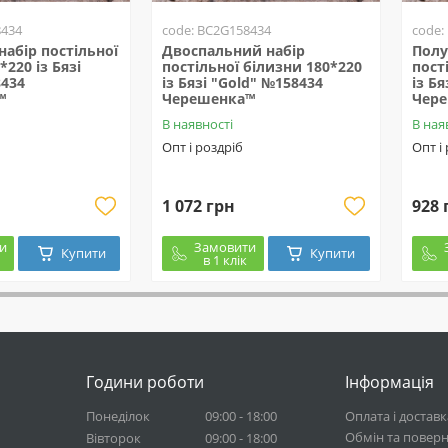
8434
code: BC2G158434
code:
набір постільної
Двоспальний набір
Полу
*220 із Бязі
постільної білизни 180*220
пост
8434
із Бязі "Gold" №158434
із Б
™
Черешенка™
Чер
В наявності
В ная
Опт і роздріб
Опт і
1 072 грн
928 
и
Замовити
Купити
Купити
в 1 клік
Години роботи
Інформація
Понеділок
09:00 - 18:00
Оплата і доставк
Обмін та повер
Вівторок
09:00 - 18:00