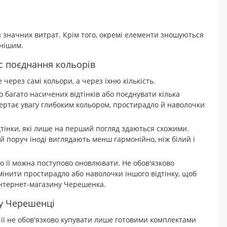
з значних витрат. Крім того, окремі елементи зношуються
чнішим.
с поєднання кольорів
ерез самі кольори, а через їхню кількість.
 багато насичених відтінків або поєднувати кілька
ертає увагу глибоким кольором, простирадло й наволочки
тінки, які лише на перший погляд здаються схожими.
й поруч іноді виглядають менш гармонійно, ніж білий і
о її можна поступово оновлювати. Не обов'язково
мінити простирадло або наволочки іншого відтінку, щоб
 інтернет-магазину Черешенка.
 у Черешенці
її не обов'язково купувати лише готовими комплектами