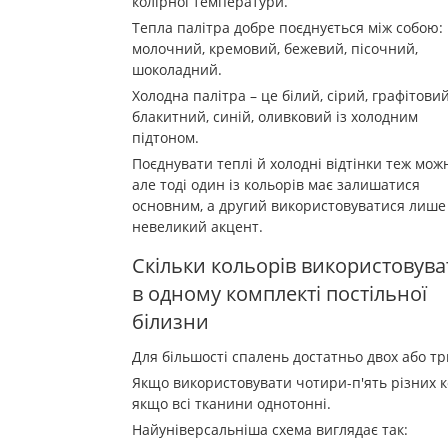
колірної температури.
Тепла палітра добре поєднується між собою:
молочний, кремовий, бежевий, пісочний,
шоколадний.
Холодна палітра – це білий, сірий, графітовий
блакитний, синій, оливковий із холодним
підтоном.
Поєднувати теплі й холодні відтінки теж мож
але тоді один із кольорів має залишатися
основним, а другий використовуватися лише
невеликий акцент.
Скільки кольорів використовува
в одному комплекті постільної
білизни
Для більшості спалень достатньо двох або трь
Якщо використовувати чотири-п'ять різних ко
якщо всі тканини однотонні.
Найуніверсальніша схема виглядає так: