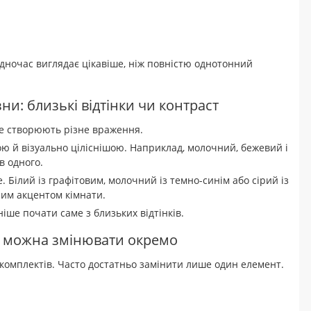
одночас виглядає цікавіше, ніж повністю однотонний
ни: близькі відтінки чи контраст
ле створюють різне враження.
ою й візуально ціліснішою. Наприклад, молочний, бежевий і
в одного.
Білий із графітовим, молочний із темно-синім або сірий із
им акцентом кімнати.
ше почати саме з близьких відтінків.
ни можна змінювати окремо
 комплектів. Часто достатньо замінити лише один елемент.