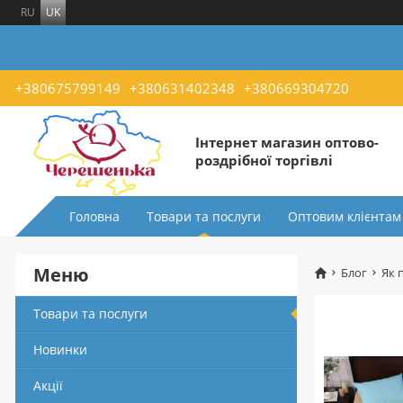
RU
UK
+380675799149
+380631402348
+380669304720
Інтернет магазин оптово-
роздрібної торгівлі
Головна
Товари та послуги
Оптовим клієнтам
Меню
Блог
Як 
Товари та послуги
Новинки
Акції