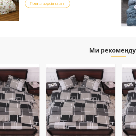
Повна версія статті
Ми рекоменду