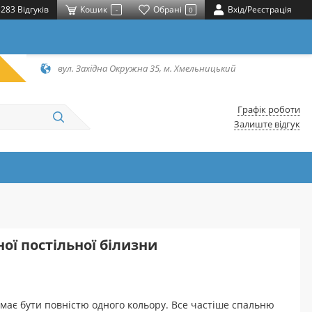
283 Відгуків
Кошик
Обрані
Вхід/Реєстрація
-
0
вул. Західна Окружна 35, м. Хмельницький
Графік роботи
Залиште відгук
ої постільної білизни
 має бути повністю одного кольору. Все частіше спальню