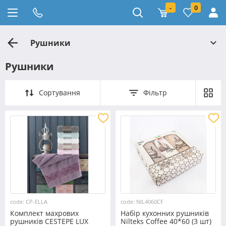
-
0
Рушники
Рушники
Сортування
Фільтр
code: CP-ELLA
code: NIL4060CF
Комплект махрових
Набір кухонних рушників
рушників CESTEPE LUX
Nilteks Coffee 40*60 (3 шт)