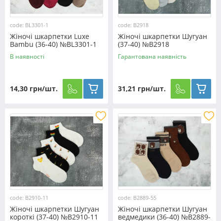
code: BL3301-1
code: B2918
Жіночі шкарпетки Luxe
Жіночі шкарпетки Шугуан
Bambu (36-40) №BL3301-1
(37-40) №B2918
В наявності
Гарантована наявність
14,30 грн/шт.
31,21 грн/шт.
code: B2910-11
code: B2889-55
Жіночі шкарпетки Шугуан
Жіночі шкарпетки Шугуан
короткі (37-40) №B2910-11
ведмедики (36-40) №B2889-