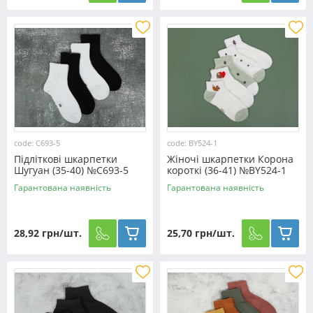
code: C693-5
code: BY524-1
Підліткові шкарпетки
Жіночі шкарпетки Корона
Шугуан (35-40) №C693-5
короткі (36-41) №BY524-1
Гарантована наявність
Гарантована наявність
28,92 грн/шт.
25,70 грн/шт.