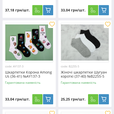
37,18 грн/шт.
33,04 грн/шт.
code: AY137-3
code: B2255-5
Шкарпетки Корона Among
Жіночі шкарпетки Шугуан
Us (36-41) №AY137-3
короткі (37-40) №B2255-5
Гарантована наявність
Гарантована наявність
33,04 грн/шт.
25,25 грн/шт.