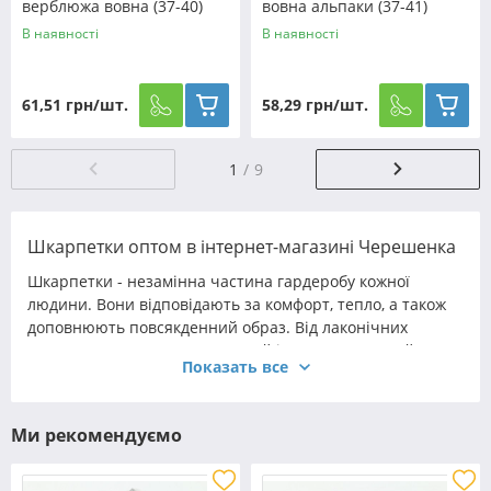
верблюжа вовна (37-40)
вовна альпаки (37-41)
№B2077
№B2551-7
В наявності
В наявності
61,51 грн/шт.
58,29 грн/шт.
1
9
Шкарпетки оптом в інтернет-магазині Черешенка
Шкарпетки - незамінна частина гардеробу кожної
людини. Вони відповідають за комфорт, тепло, а також
доповнюють повсякденний образ. Від лаконічних
чорних пар до веселих моделей із яскравим дизайном -
Показать все
кожен підбирає шкарпетки відповідно до своїх потреб і
вподобань. Сьогодні якісні шкарпеткові вироби служать
не лише для захисту ніг, а й як модний аксесуар, здатний
Ми рекомендуємо
підкреслити індивідуальність.
В оптово-роздрібному інтернет-магазині Черешенка