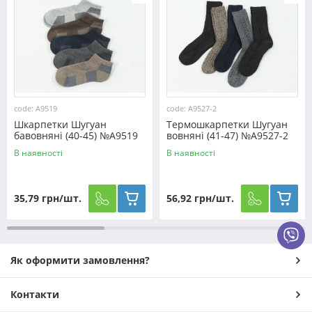
представлений великий вибір, де ви можете купити
шкарпетки оптом для будь-яких випадків: на щодень,
для спорту, зимових прогулянок або для доповнення
строгого ділового стилю. Якщо вам потрібна оптова
партія безпосередньо від виробника чи ви хочете
підібрати набір шкарпеток у подарунок - у нас
знайдеться рішення під будь-яке завдання.
code: A9519
code: A9527-2
Шкарпетки Шугуан
Термошкарпетки Шугуан
бавовняні (40-45) №A9519
вовняні (41-47) №A9527-2
В наявності
В наявності
35,79 грн/шт.
56,92 грн/шт.
Як оформити замовлення?
Контакти