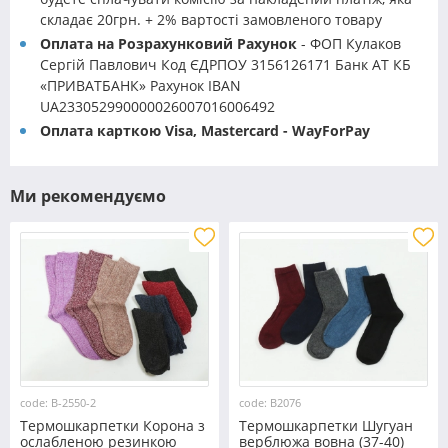
складає 20грн. + 2% вартості замовленого товару
Оплата на Розрахунковий Рахунок
- ФОП Кулаков
Сергій Павлович Код ЄДРПОУ 3156126171 Банк АТ КБ
«ПРИВАТБАНК» Рахунок IBAN
UA233052990000026007016006492
Оплата карткою Visa, Mastercard - WayForPay
Ми рекомендуємо
code: B-2550-2
code: B2076
Термошкарпетки Корона з
Термошкарпетки Шугуан
ослабленою резинкою
верблюжа вовна (37-40)