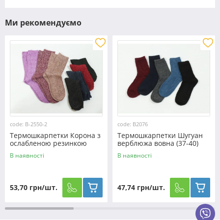
Ми рекомендуємо
code: B-2550-2
code: B2076
Термошкарпетки Корона з
Термошкарпетки Шугуан
ослабленою резинкою
верблюжа вовна (37-40)
верблюжа вовна (37-41)
№B2076
В наявності
В наявності
№B-2550-2
53,70 грн/шт.
47,74 грн/шт.