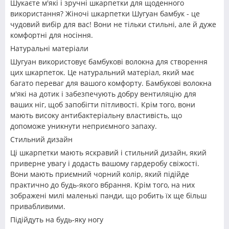
Шукаєте м'які і зручні шкарпетки для щоденного
використання? Жіночі шкарпетки Шугуан бамбук - це
чудовий вибір для вас! Вони не тільки стильні, але й дуже
комфортні для носіння.
Натуральні матеріали
Шугуан використовує бамбукові волокна для створення
цих шкарпеток. Це натуральний матеріал, який має
багато переваг для вашого комфорту. Бамбукові волокна
м'які на дотик і забезпечують добру вентиляцію для
ваших ніг, щоб запобігти пітливості. Крім того, вони
мають високу антибактеріальну властивість, що
допоможе уникнути неприємного запаху.
Стильний дизайн
Ці шкарпетки мають яскравий і стильний дизайн, який
приверне увагу і додасть вашому гардеробу свіжості.
Вони мають приємний чорний колір, який підійде
практично до будь-якого вбрання. Крім того, на них
зображені милі маленькі панди, що робить їх ще більш
привабливими.
Підійдуть на будь-яку ногу