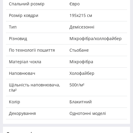
Спальний розмір
Євро
Розмір ковдри
195x215 см
Тип
Демісезонні
Різновид
Мікрофібра/холлофайбер
По технології пошиття
Стьобане
Матеріал чохла
Мікрофібра
Наповнювач
Холофайбер
Щільність наповнювача,
500г/м²
г/м²
Колір
Блакитний
Декорування
Однотонні моделі