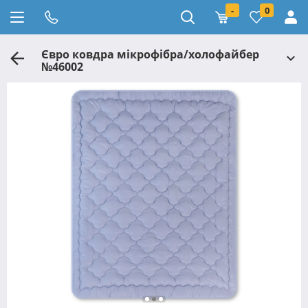
-
0
Євро ковдра мікрофібра/холофайбер
№46002