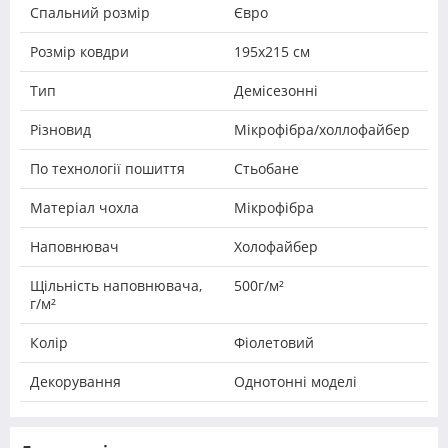
Спальний розмір
Євро
Розмір ковдри
195x215 см
Тип
Демісезонні
Різновид
Мікрофібра/холлофайбер
По технології пошиття
Стьобане
Матеріал чохла
Мікрофібра
Наповнювач
Холофайбер
Щільність наповнювача,
500г/м²
г/м²
Колір
Фіолетовий
Декорування
Однотонні моделі