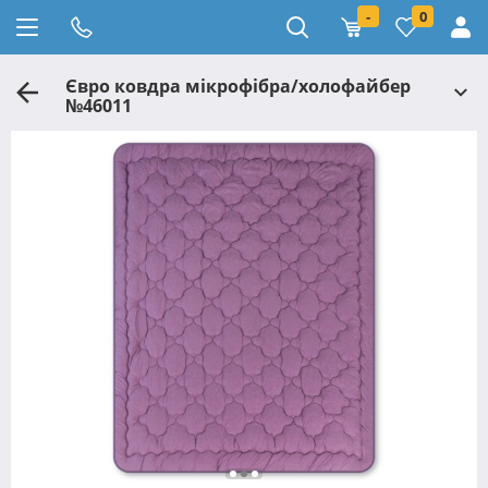
-
0
Євро ковдра мікрофібра/холофайбер
№46011