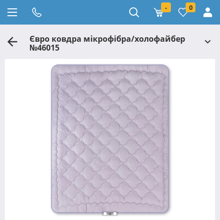
-
0
Євро ковдра мікрофібра/холофайбер
№46015