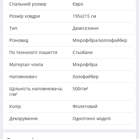
Спальний розмір
Євро
Розмір ковдри
195x215 см
Тип
Демісезонні
Різновид
Мікрофібра/холлофайбер
По технології пошиття
Стьобане
Матеріал чохла
Мікрофібра
Наповнювач
Холофайбер
Щільність наповнювача,
500г/м²
г/м²
Колір
Фіолетовий
Декорування
Однотонні моделі