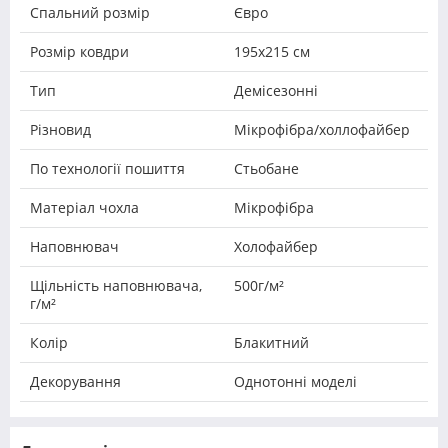
Спальний розмір
Євро
Розмір ковдри
195x215 см
Тип
Демісезонні
Різновид
Мікрофібра/холлофайбер
По технології пошиття
Стьобане
Матеріал чохла
Мікрофібра
Наповнювач
Холофайбер
Щільність наповнювача,
500г/м²
г/м²
Колір
Блакитний
Декорування
Однотонні моделі