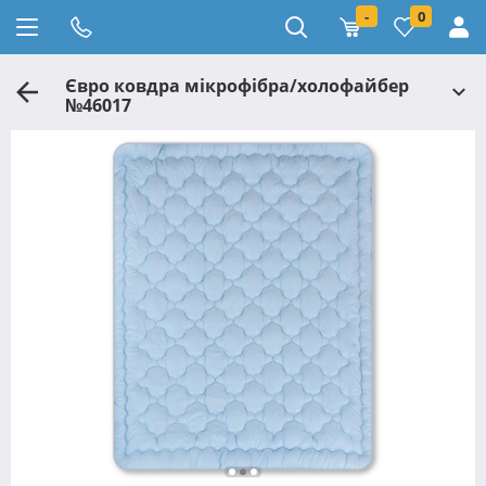
-
0
Євро ковдра мікрофібра/холофайбер
№46017