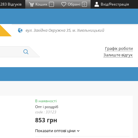
283 Відгуків
Кошик
Обрані
Вхід/Реєстрація
-
0
вул. Західна Окружна 35, м. Хмельницький
Графік роботи
Залиште відгук
В наявності
Опт і роздріб
code : 33123
853 грн
Показати оптові ціни