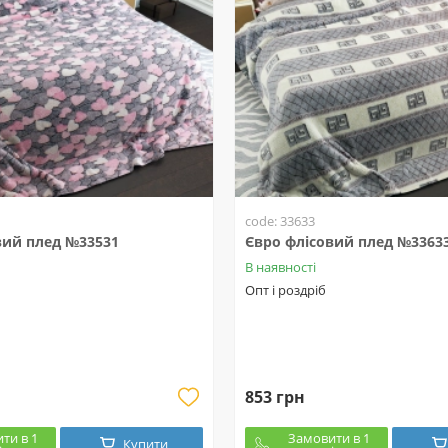
code: 33633
вий плед №33531
Євро флісовий плед №3363
В наявності
Опт і роздріб
853 грн
ти в 1
Замовити в 1
Купити