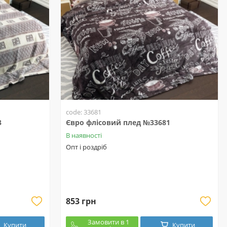
code: 33681
3
Євро флісовий плед №33681
В наявності
Опт і роздріб
853 грн
Замовити в 1
Купити
Купити