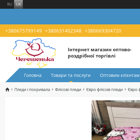
RU
UK
+380675799149
+380631402348
+380669304720
Інтернет магазин оптово-
роздрібної торгівлі
Головна
Товари та послуги
Оптовим клієнтам
Пледи і покривала
Флісові пледи
Євро флісові пледи
Євро 