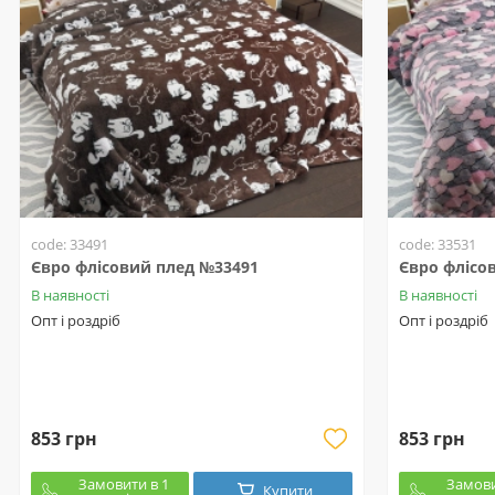
code: 33491
code: 33531
Євро флісовий плед №33491
Євро флісо
В наявності
В наявності
Опт і роздріб
Опт і роздріб
853 грн
853 грн
Замовити в 1
Замови
Купити