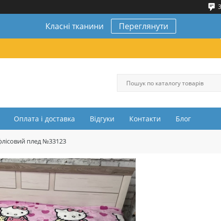
3
Класні тканини
Переглянути
Оплата і доставка
Відгуки
Контакти
Блог
флісовий плед №33123