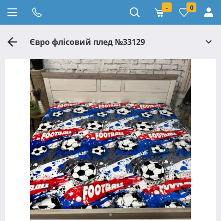
-
0
Євро флісовий плед №33129