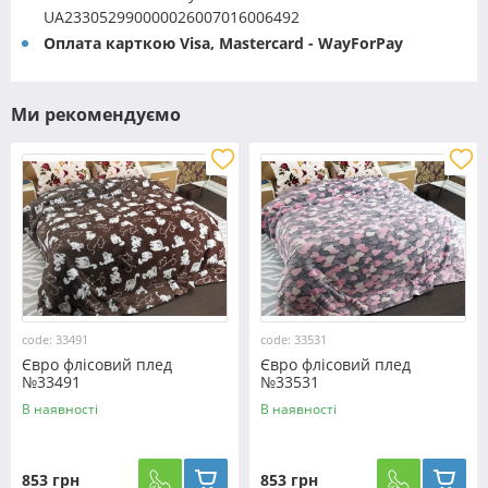
UA233052990000026007016006492
Оплата карткою Visa, Mastercard - WayForPay
Ми рекомендуємо
code: 33491
code: 33531
Євро флісовий плед
Євро флісовий плед
№33491
№33531
В наявності
В наявності
853 грн
853 грн