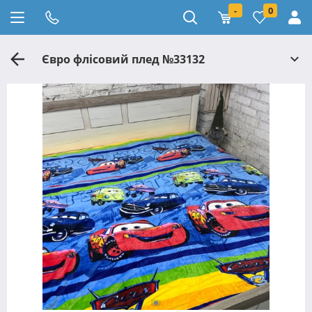
-
0
Євро флісовий плед №33132