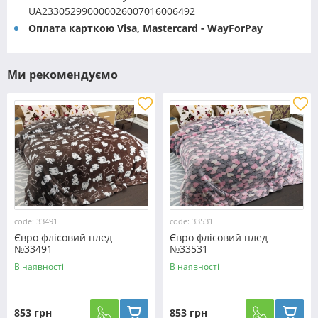
UA233052990000026007016006492
Оплата карткою Visa, Mastercard - WayForPay
Ми рекомендуємо
code: 33491
code: 33531
Євро флісовий плед
Євро флісовий плед
№33491
№33531
В наявності
В наявності
853 грн
853 грн