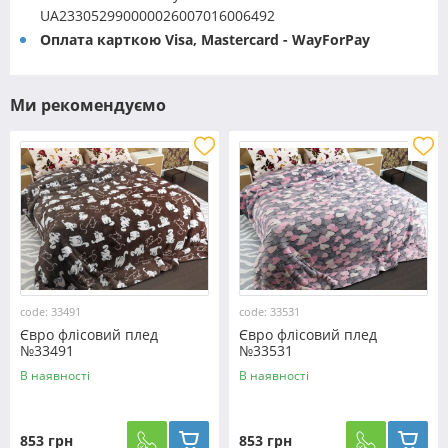
UA233052990000026007016006492
Оплата карткою Visa, Mastercard - WayForPay
Ми рекомендуємо
code: 33491
code: 33531
Євро флісовий плед
Євро флісовий плед
№33491
№33531
В наявності
В наявності
853 грн
853 грн