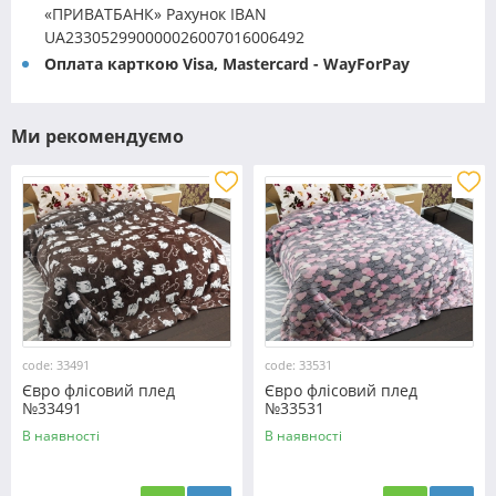
«ПРИВАТБАНК» Рахунок IBAN
UA233052990000026007016006492
Оплата карткою Visa, Mastercard - WayForPay
Ми рекомендуємо
code: 33491
code: 33531
Євро флісовий плед
Євро флісовий плед
№33491
№33531
В наявності
В наявності