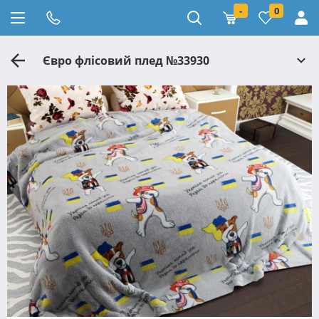
-
0
Євро флісовий плед №33930