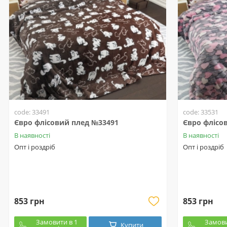
code: 33491
code: 33531
Євро флісовий плед №33491
Євро флісо
В наявності
В наявності
Опт і роздріб
Опт і роздріб
853 грн
853 грн
Замовити в 1
Замови
Купити