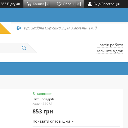
283 Відгуків
Кошик
Обрані
Вхід/Реєстрація
-
0
вул. Західна Окружна 35, м. Хмельницький
Графік роботи
Залиште відгук
В наявності
Опт і роздріб
code : 33978
853 грн
Показати оптові ціни