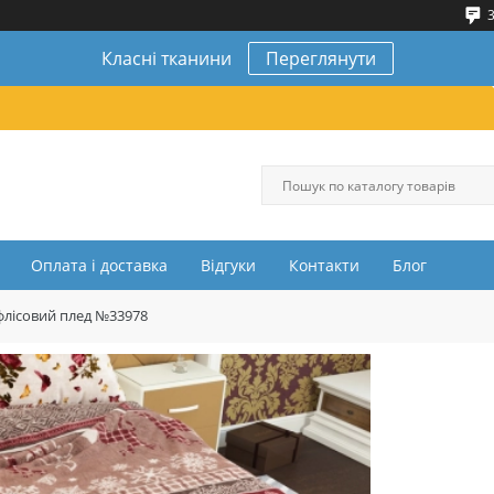
3
Класні тканини
Переглянути
Оплата і доставка
Відгуки
Контакти
Блог
флісовий плед №33978