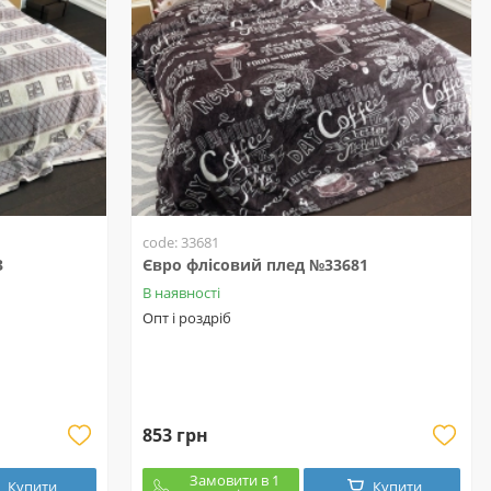
code: 33681
3
Євро флісовий плед №33681
В наявності
Опт і роздріб
853 грн
Замовити в 1
Купити
Купити