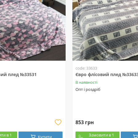
code: 33633
вий плед №33531
Євро флісовий плед №3363
В наявності
Опт і роздріб
853 грн
ти в 1
Замовити в 1
Купити