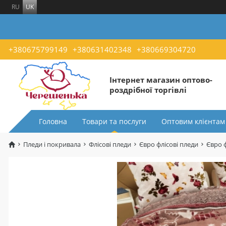
RU
UK
+380675799149
+380631402348
+380669304720
Інтернет магазин оптово-
роздрібної торгівлі
Головна
Товари та послуги
Оптовим клієнтам
Пледи і покривала
Флісові пледи
Євро флісові пледи
Євро 