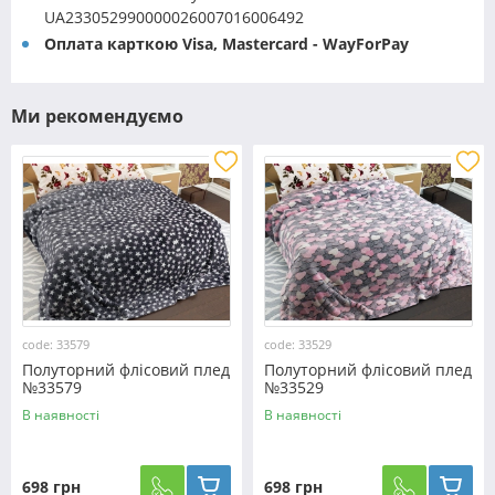
UA233052990000026007016006492
Оплата карткою Visa, Mastercard - WayForPay
Ми рекомендуємо
code: 33579
code: 33529
Полуторний флісовий плед
Полуторний флісовий плед
№33579
№33529
В наявності
В наявності
698 грн
698 грн