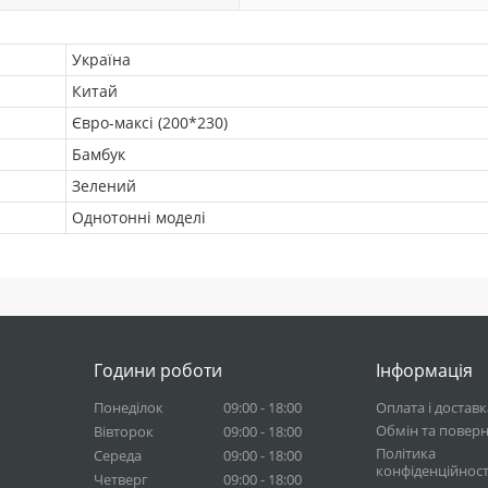
Україна
Китай
Євро-максі (200*230)
Бамбук
Зелений
Однотонні моделі
Години роботи
Інформація
Понеділок
09:00 - 18:00
Оплата і доставк
Обмін та повер
Вівторок
09:00 - 18:00
Політика
Середа
09:00 - 18:00
конфіденційност
Четверг
09:00 - 18:00