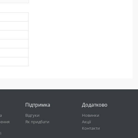
Підтримка
Додатково
а
Відгуки
Новинки
нення
Як придбати
Акції
Контакти
і