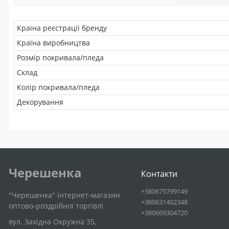
Країна реєстрації бренду
Країна виробництва
Розмір покривала/пледа
Склад
Колір покривала/пледа
Декорування
Черешенка
Контакти
+380675799149
"Черешенка" інтернет-магазин
+380631402348
оптово-роздрібної торгівлі
+380669304720
вул. Західна Окружна 35,