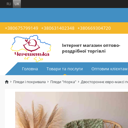
RU
UK
+380675799149
+380631402348
+380669304720
Інтернет магазин оптово-
роздрібної торгівлі
Головна
Товари та послуги
Оптовим клієнтам
Пледи і покривала
Пледи "Норка"
Двостороннє евро-максі по