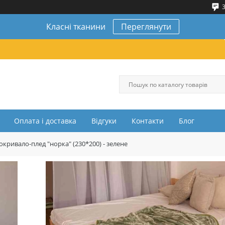
3
Класні тканини
Переглянути
Оплата і доставка
Відгуки
Контакти
Блог
кривало-плед "норка" (230*200) - зелене