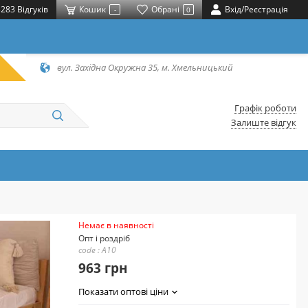
283 Відгуків
Кошик
Обрані
Вхід/Реєстрація
-
0
вул. Західна Окружна 35, м. Хмельницький
Графік роботи
Залиште відгук
Немає в наявності
Опт і роздріб
code : A10
963 грн
Показати оптові ціни