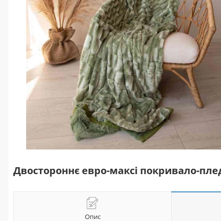
Двостороннє евро-максі покривало-плед 
Опис