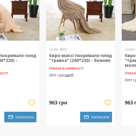
code: B03
code:
 покривало-плед
Євро-максі покривало-плед
Євро
0*220) -
"травка" (240*220) - бежеве
"трав
мол
Немає в наявності
ості
Немає
Опт і роздріб
Опт і
963 грн
963 
Написати
Написати