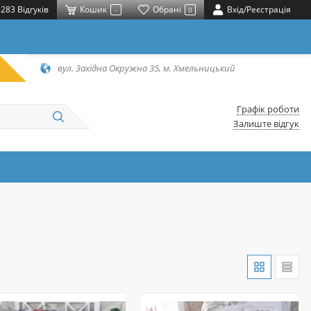
283 Відгуків
Кошик
Обрані
Вхід/Реєстрація
-
0
вул. Західна Окружна 35, м. Хмельницький
Графік роботи
Залиште відгук