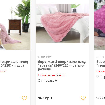
code: B05
code:
 покривало-плед
Євро-максі покривало-плед
Євро
40*220) - пудра
"травка" (240*220) - світло-
"тра
рожеве
ості
Немає
Немає в наявності
Опт і
Опт і роздріб
963 грн
963 