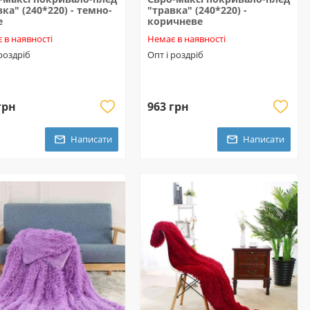
вка" (240*220) - темно-
"травка" (240*220) -
е
коричневе
 в наявності
Немає в наявності
 роздріб
Опт і роздріб
грн
963 грн
Написати
Написати