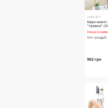
code: B11
Євро-максі
"травка" (24
Немає в наявн
Опт і роздріб
963 грн