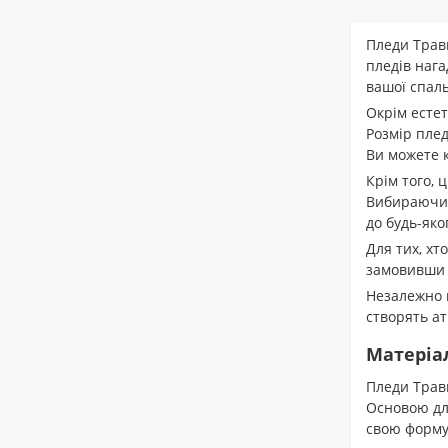
Пледи Травк
пледів нага
вашої спаль
Окрім естет
Розмір плед
Ви можете к
Крім того, 
Вибираюч
до будь-яког
Для тих, хт
замовивши 
Незалежно в
створять ат
Матеріа
Пледи Травк
Основою для
свою форму 