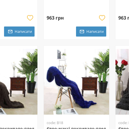
963 грн
963 
Написати
Написати
code: B18
code:
 покривало-плед
Євро-максі покривало-плед
Євро