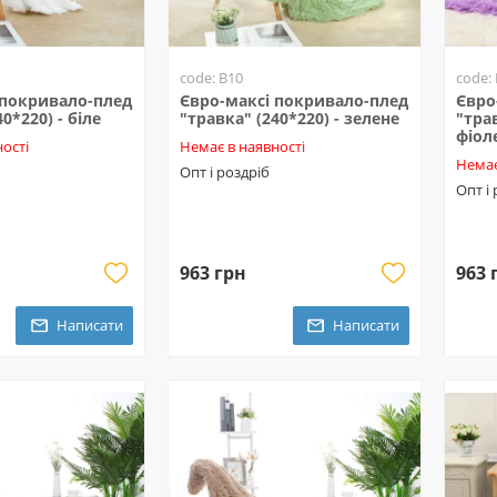
code: B10
code:
 покривало-плед
Євро-максі покривало-плед
Євро
0*220) - біле
"травка" (240*220) - зелене
"трав
фіол
ості
Немає в наявності
Немає
Опт і роздріб
Опт і
963 грн
963 
Написати
Написати