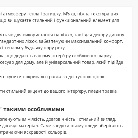
і атмосферу тепла і затишку. М'яка, ніжна текстура цих
кщо ви шукаєте стильний і функціональний елемент для
ть як для використання на ліжко, так і для декору дивану.
 стандартних ліжок, забезпечуючи максимальний комфорт.
і теплом у будь-яку пору року.
ичка, що додають вашому інтер'єру особливого шарму.
сесуар для дому, але й універсальний товар, який підійде
жете купити покривало травка за доступною ціною,
ати стильний акцент до вашого інтер'єру, пледи травка
а" такими особливими
печують їм м'якість, довговічність і стильний вигляд.
 догляді матеріал. Саме завдяки цьому пледи зберігають
втрачаючи яскравості кольорів.