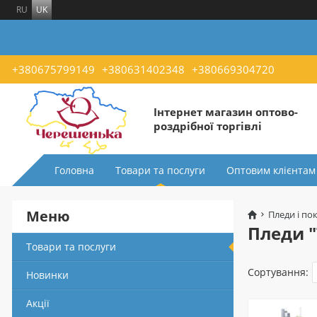
RU
UK
+380675799149
+380631402348
+380669304720
Інтернет магазин оптово-
роздрібної торгівлі
Головна
Товари та послуги
Оптовим клієнтам
Меню
Пледи і по
Пледи "
Товари та послуги
Сортування:
Новинки
Акції