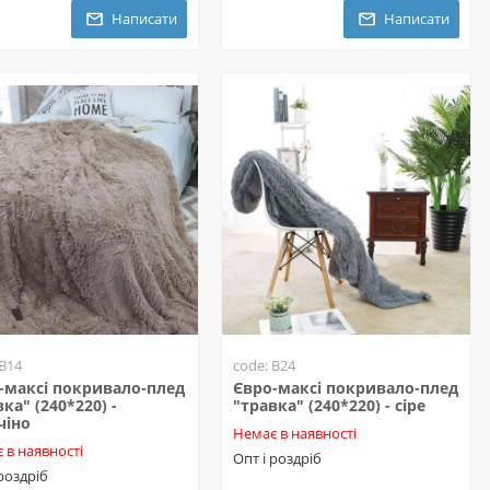
Написати
Написати
 B14
code: B24
-максі покривало-плед
Євро-максі покривало-плед
ка" (240*220) -
"травка" (240*220) - сіре
чіно
Немає в наявності
 в наявності
Опт і роздріб
 роздріб