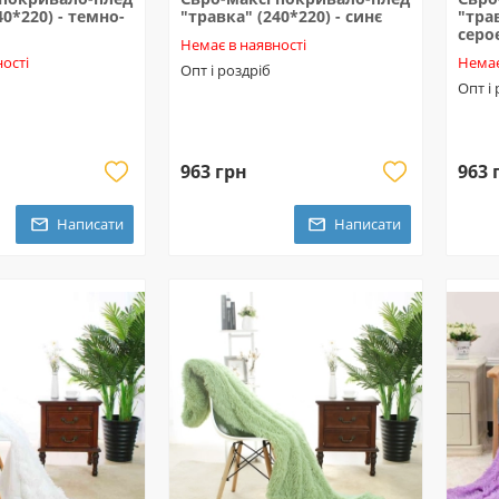
40*220) - темно-
"травка" (240*220) - синє
"тра
серо
Немає в наявності
ості
Немає
Опт і роздріб
Опт і
963 грн
963 
Написати
Написати