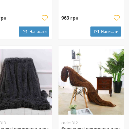
грн
963 грн
Написати
Написати
 B13
code: B12
-максі покривало-плед
Євро-максі покривало-плед