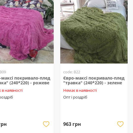
 B09
code: B22
-максі покривало-плед
Євро-максі покривало-плед
вка" (240*220) - рожеве
"травка" (240*220) - зелене
 в наявності
Немає в наявності
 роздріб
Опт і роздріб
грн
963 грн