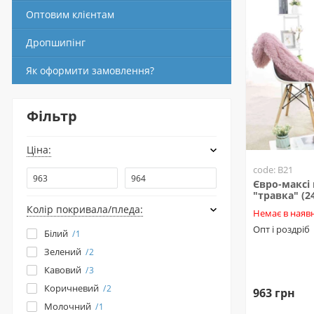
Оптовим клієнтам
Дропшипінг
Як оформити замовлення?
Фільтр
Ціна:
code: B21
Євро-максі
"травка" (2
Колір покривала/пледа:
Немає в наявн
Опт і роздріб
Білий
1
Зелений
2
Кавовий
3
Коричневий
2
963 грн
Молочний
1