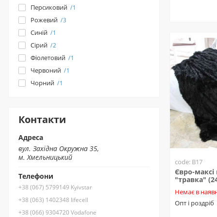
Персиковий
1
Рожевий
3
Синій
1
Сірий
2
Фіолетовий
1
Червоний
1
Чорний
1
Контакти
Адреса
вул. Західна Окружна 35,
м. Хмельницький
code: B17
Євро-максі
Телефони
"травка" (2
+38 (067) 5799149 Kyivstar
Немає в наявн
+38 (063) 1402348 lifecell
Опт і роздріб
+38 (066) 9304720 Vodafone