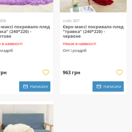
 B08
code: B07
-максі покривало-плед
Євро-максі покривало-плед
ка" (240*220) -
"травка" (240*220) -
етове
червоне
 в наявності
Немає в наявності
 роздріб
Опт і роздріб
грн
963 грн
Написати
Написати