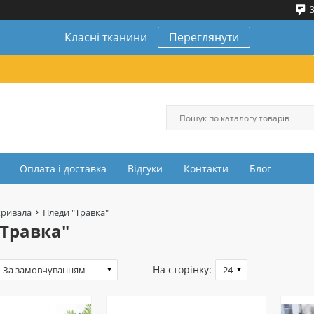
3
Класні тканини
Переглянути
Оплата і доставка
Відгуки
Контакти
Блог
кривала
Пледи "Травка"
Травка"
На сторінку: