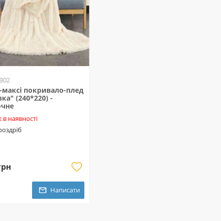
 B02
-максі покривало-плед
ка" (240*220) -
очне
 в наявності
 роздріб
грн
Написати