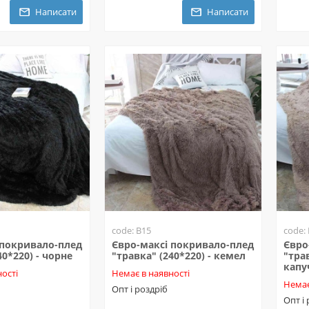
Написати
Написати
code: B15
code:
 покривало-плед
Євро-максі покривало-плед
Євро
40*220) - чорне
"травка" (240*220) - кемел
"трав
капу
ості
Немає в наявності
Немає
Опт і роздріб
Опт і