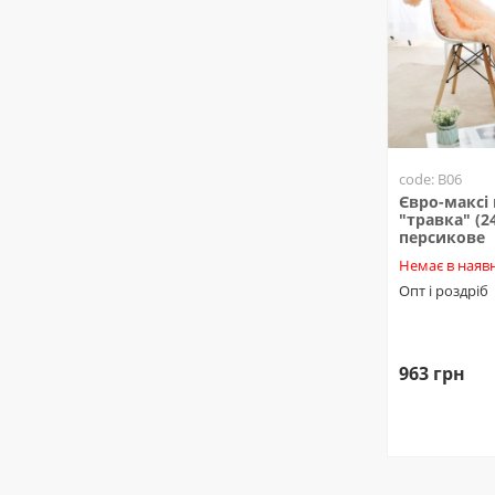
code: B06
Євро-максі
"травка" (24
персикове
Немає в наявн
Опт і роздріб
963 грн