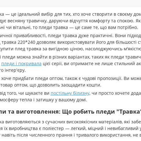
а — це ідеальний вибір для тих, хто хоче створити в своєму дом
дує весняну травичку, даруючи відчуття комфорту та спокою. Я
ні чи вітальні, то пледи травка — це саме те, що вам потрібно.
ичної привабливості, пледи травка дуже практичні. Вони підходя
 травка 220*240 дозволяє використовувати його для більшості
упити плед травка за вигідною ціною, насолоджуючись м'якістю 
ці пледи можна знайти в різних варіантах, таких як пледи трав
и
пледи і покривала
цієї серії, ви отримаєте не лише стильний ак
о інтер'єру.
о хоче придбати пледи оптом, також є чудові пропозиції. Ви мо
товар оптом, що дозволить заощадити кошти.
ід того, чи шукаєте ви
постільну білизну
, чи просто хочете дод
мосферу тепла і затишку у вашому домі.
ли та виготовлення: Що робить пледи "Травк
а виготовляються з сучасних високоякісних матеріалів, які забез
 їх виробництва є поліестер — легкий, міцний і невибагливий у
навіть після численного прання і тривалого використання, не 