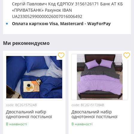
Сергій Павлович Код ЄДРПОУ 3156126171 Банк АТ КБ
«ПРИВАТБАНК» Рахунок IBAN
UA233052990000026007016006492
Оплата карткою Visa, Mastercard - WayForPay
Ми рекомендуємо
code: BC2G15752AB
code: BC2G151728AB
Двоспальний набір
Двоспальний набір
однотонної постільної
однотонної постільної
білизни 180*220 із Бязі
білизни 180*220 із Бязі
В наявності
В наявності
"Gold" №15752AB
"Gold" №151728AB
Черешенька™
Черешенька™