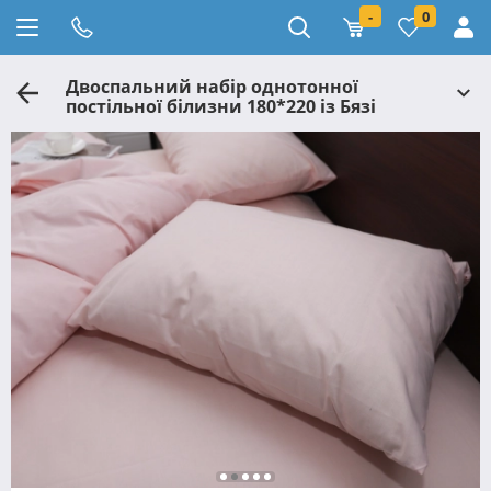
-
0
Двоспальний набір однотонної
постільної білизни 180*220 із Бязі
"Gold" №155520 Черешенка™