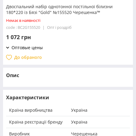
Двоспальний набір однотонної постільної білизни
180*220 із Бязі "Gold" №155520 Черешенка™
Немає в наявності
code : BC2G155520
Опт і роздріб
1 072 грн
Оптовые цены
До обраного
Опис
Характеристики
Країна виробництва
Україна
Країна реєстрації бренду
Україна
Виробник
Черешенька