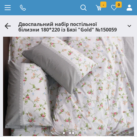
-
0
Двоспальний набір постільної
білизни 180*220 із Бязі "Gold" №150059
Черешенька™