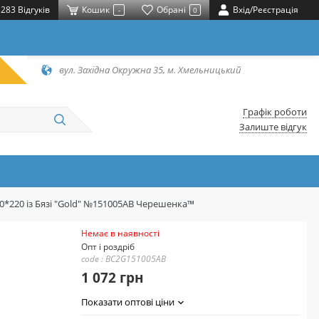
283 Відгуків
Кошик
Обрані
Вхід/Реєстрація
-
0
вул. Західна Окружна 35, м. Хмельницький
Графік роботи
Залиште відгук
80*220 із Бязі "Gold" №151005AB Черешенка™
Немає в наявності
Опт і роздріб
code : BC2G151005AB
1 072 грн
Показати оптові ціни