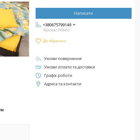
Написати
+380675799149
Kyivstar (Viber)
До обраного
Умови повернення
Умови оплати та доставки
Графік роботи
Адреса та контакти
а™