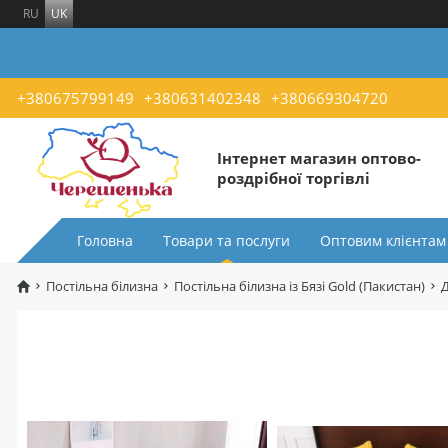
RU
UK
+380675799149
+380631402348
+380669304720
Інтернет магазин оптово-
роздрібної торгівлі
Головна
Товари та послуги
Оптовим клієнтам
Постільна білизна
Постільна білизна із Бязі Gold (Пакистан)
Д