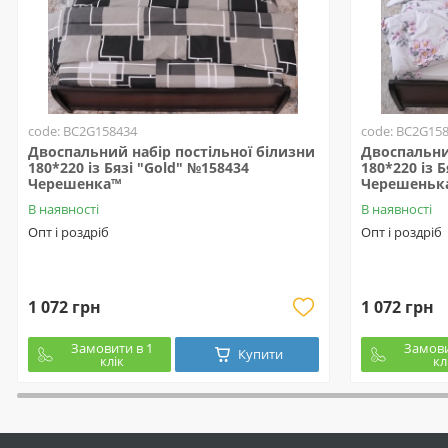
code: BC2G158434
code: BC2G15
Двоспальний набір постільної білизни
Двоспальни
180*220 із Бязі "Gold" №158434
180*220 із 
Черешенка™
Черешеньк
В наявності
В наявності
Опт і роздріб
Опт і роздріб
1 072 грн
1 072 грн
Замовити в 1
Замови
Купити
клік
кл