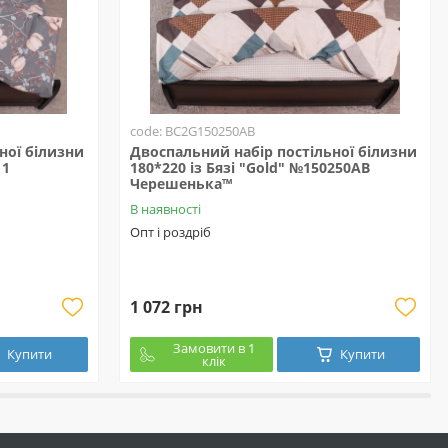
code: BC2G150250АВ
ної білизни
Двоспальний набір постільної білизни
11
180*220 із Бязі "Gold" №150250АВ
Черешенька™
В наявності
Опт і роздріб
1 072 грн
Замовити в 1
Купити
Купити
клік