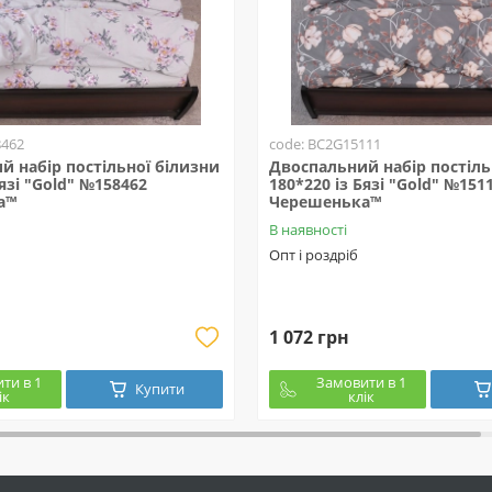
8462
code: BC2G15111
й набір постільної білизни
Двоспальний набір постіль
Бязі "Gold" №158462
180*220 із Бязі "Gold" №151
а™
Черешенька™
В наявності
Опт і роздріб
1 072 грн
ти в 1
Замовити в 1
Купити
ік
клік