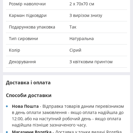
Розмір наволочки
2 х 70х70 см
Карман підковдри
З вирізом знизу
Подарункова упаковка
Так
Тип сировини
Натуральна
Колір
Сірий
Декорування
З квітковим принтом
Доставка і оплата
Способи доставки
Нова Пошта
- Відправка товарів даним перевізником
в день оплати замовлення - якщо оплата надійшла до
12:00, або на наступний робочий день - якщо оплата
надійшла пізніше зазначеного часу.
Магазини Rozetka
- Доставка у точки видачі Rozetka