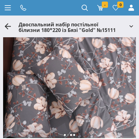
-
0
Двоспальний набір постільної
білизни 180*220 із Бязі "Gold" №15111
Черешенька™