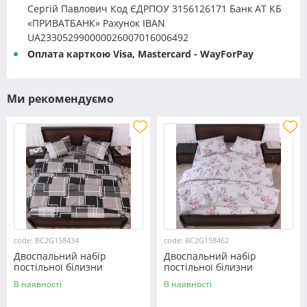
Сергій Павлович Код ЄДРПОУ 3156126171 Банк АТ КБ
«ПРИВАТБАНК» Рахунок IBAN
UA233052990000026007016006492
Оплата карткою Visa, Mastercard - WayForPay
Ми рекомендуємо
code: BC2G158434
code: BC2G158462
Двоспальний набір
Двоспальний набір
постільної білизни
постільної білизни
180*220 із Бязі "Gold"
180*220 із Бязі "Gold"
В наявності
В наявності
№158434 Черешенка™
№158462 Черешенька™