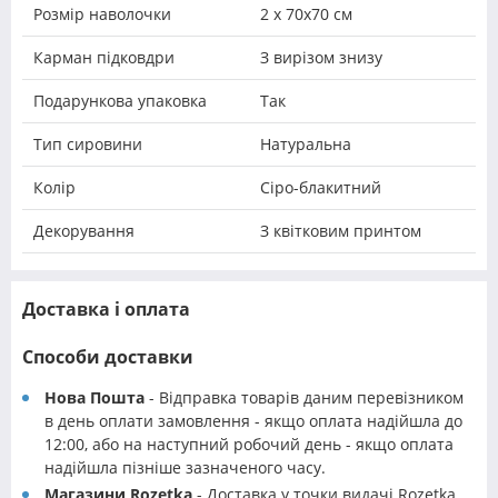
Розмір наволочки
2 х 70х70 см
Карман підковдри
З вирізом знизу
Подарункова упаковка
Так
Тип сировини
Натуральна
Колір
Сіро-блакитний
Декорування
З квітковим принтом
Доставка і оплата
Способи доставки
Нова Пошта
- Відправка товарів даним перевізником
в день оплати замовлення - якщо оплата надійшла до
12:00, або на наступний робочий день - якщо оплата
надійшла пізніше зазначеного часу.
Магазини Rozetka
- Доставка у точки видачі Rozetka