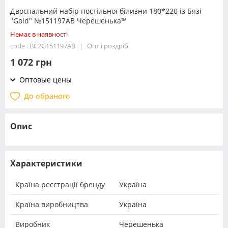
Двоспальний набір постільної білизни 180*220 із Бязі
"Gold" №151197АВ Черешенька™
Немає в наявності
code : BC2G151197АВ
Опт і роздріб
1 072 грн
Оптовые цены
До обраного
Опис
Характеристики
Країна реєстрації бренду
Україна
Країна виробництва
Україна
Виробник
Черешенька