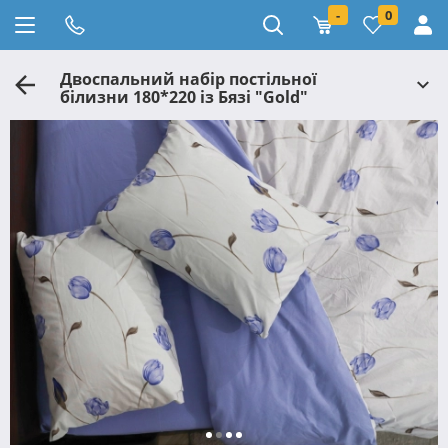
-
0
Двоспальний набір постільної
білизни 180*220 із Бязі "Gold"
№151197АВ Черешенька™