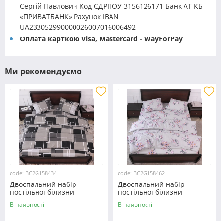
Сергій Павлович Код ЄДРПОУ 3156126171 Банк АТ КБ
«ПРИВАТБАНК» Рахунок IBAN
UA233052990000026007016006492
Оплата карткою Visa, Mastercard - WayForPay
Ми рекомендуємо
code: BC2G158434
code: BC2G158462
Двоспальний набір
Двоспальний набір
постільної білизни
постільної білизни
180*220 із Бязі "Gold"
180*220 із Бязі "Gold"
В наявності
В наявності
№158434 Черешенка™
№158462 Черешенька™