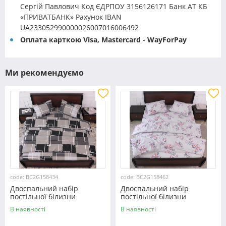
Сергій Павлович Код ЄДРПОУ 3156126171 Банк АТ КБ
«ПРИВАТБАНК» Рахунок IBAN
UA233052990000026007016006492
Оплата карткою Visa, Mastercard - WayForPay
Ми рекомендуємо
code: BC2G158434
code: BC2G158462
Двоспальний набір
Двоспальний набір
постільної білизни
постільної білизни
180*220 із Бязі "Gold"
180*220 із Бязі "Gold"
В наявності
В наявності
№158434 Черешенка™
№158462 Черешенька™