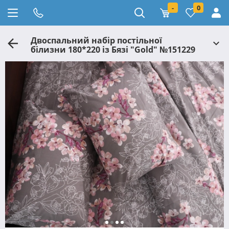
-
0
Двоспальний набір постільної
білизни 180*220 із Бязі "Gold" №151229
Черешенька™