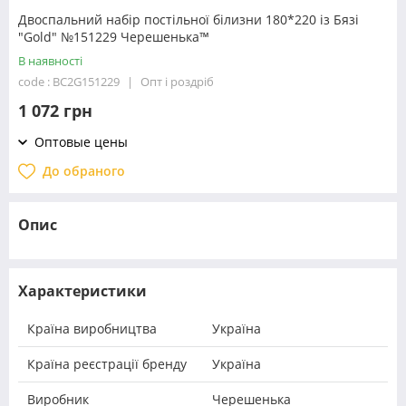
Двоспальний набір постільної білизни 180*220 із Бязі
"Gold" №151229 Черешенька™
В наявності
code : BC2G151229
Опт і роздріб
1 072 грн
Оптовые цены
До обраного
Опис
Характеристики
Країна виробництва
Україна
Країна реєстрації бренду
Україна
Виробник
Черешенька