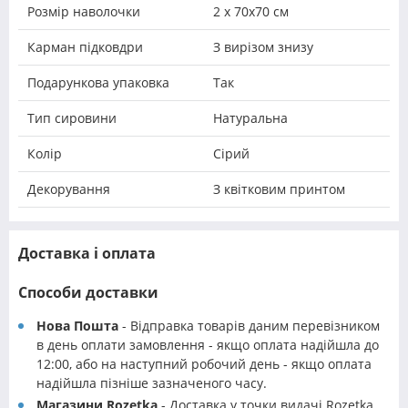
Розмір наволочки
2 х 70х70 см
Карман підковдри
З вирізом знизу
Подарункова упаковка
Так
Тип сировини
Натуральна
Колір
Сірий
Декорування
З квітковим принтом
Доставка і оплата
Способи доставки
Нова Пошта
- Відправка товарів даним перевізником
в день оплати замовлення - якщо оплата надійшла до
12:00, або на наступний робочий день - якщо оплата
надійшла пізніше зазначеного часу.
Магазини Rozetka
- Доставка у точки видачі Rozetka