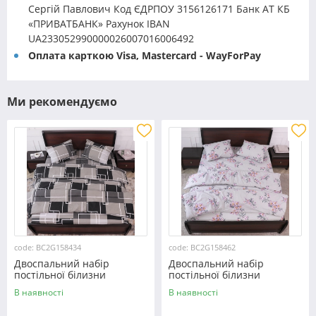
Сергій Павлович Код ЄДРПОУ 3156126171 Банк АТ КБ
«ПРИВАТБАНК» Рахунок IBAN
UA233052990000026007016006492
Оплата карткою Visa, Mastercard - WayForPay
Ми рекомендуємо
code: BC2G158434
code: BC2G158462
Двоспальний набір
Двоспальний набір
постільної білизни
постільної білизни
180*220 із Бязі "Gold"
180*220 із Бязі "Gold"
В наявності
В наявності
№158434 Черешенка™
№158462 Черешенька™