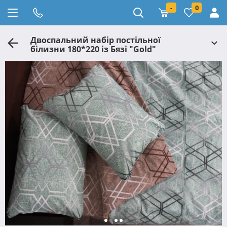
-
0
Двоспальний набір постільної
білизни 180*220 із Бязі "Gold"
№151236AB Черешенька™