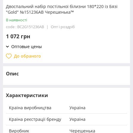
Двоспальний набір постільної білизни 180*220 із Бязі
"Gold" №151236AB Черешенька™
В наявності
code : BC2G151236AB
Опт і роздріб
1 072 грн
Оптовые цены
До обраного
Опис
Характеристики
Країна виробництва
Україна
Країна реєстрації бренду
Україна
Виробник
Черешенька