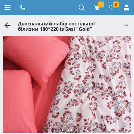
-
0
Двоспальний набір постільної
білизни 180*220 із Бязі "Gold"
№151529AB Черешенка™