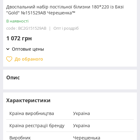
Двоспальний набір постільної білизни 180*220 із Бязі
"Gold" №151529AB Черешенка™
В наявності
code : BC2G151529AB
Опт і роздріб
1 072 грн
Оптовые цены
До обраного
Опис
Характеристики
Країна виробництва
Україна
Країна реєстрації бренду
Україна
Виробник
Черешенька