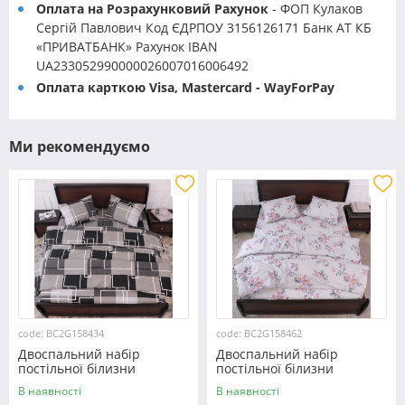
Оплата на Розрахунковий Рахунок
- ФОП Кулаков
Сергій Павлович Код ЄДРПОУ 3156126171 Банк АТ КБ
«ПРИВАТБАНК» Рахунок IBAN
UA233052990000026007016006492
Оплата карткою Visa, Mastercard - WayForPay
Ми рекомендуємо
code: BC2G158434
code: BC2G158462
Двоспальний набір
Двоспальний набір
постільної білизни
постільної білизни
180*220 із Бязі "Gold"
180*220 із Бязі "Gold"
В наявності
В наявності
№158434 Черешенка™
№158462 Черешенька™