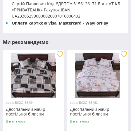
Сергій Павлович Код ЄДРПОУ 3156126171 Банк АТ КБ
«ПРИВАТБАНК» Рахунок IBAN
UA233052990000026007016006492
Оплата карткою Visa, Mastercard - WayForPay
Ми рекомендуємо
code: BC2G158434
code: BC2G158462
Двоспальний набір
Двоспальний набір
постільної білизни
постільної білизни
180*220 із Бязі "Gold"
180*220 із Бязі "Gold"
В наявності
В наявності
№158434 Черешенка™
№158462 Черешенька™