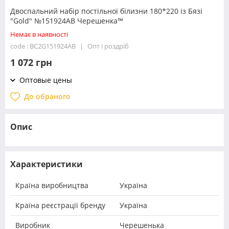
Двоспальний набір постільної білизни 180*220 із Бязі
"Gold" №151924AB Черешенка™
Немає в наявності
code : BC2G151924AB
Опт і роздріб
1 072 грн
Оптовые цены
До обраного
Опис
Характеристики
Країна виробництва
Україна
Країна реєстрації бренду
Україна
Виробник
Черешенька