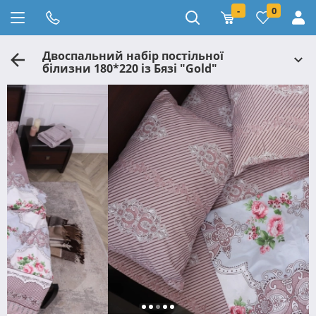
-
0
Двоспальний набір постільної
білизни 180*220 із Бязі "Gold"
№151924AB Черешенка™