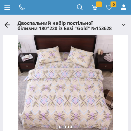
-
0
Двоспальний набір постільної
білизни 180*220 із Бязі "Gold" №153628
Черешенка™