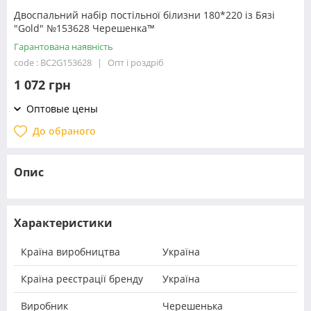
Двоспальний набір постільної білизни 180*220 із Бязі
"Gold" №153628 Черешенка™
Гарантована наявність
code : BC2G153628
Опт і роздріб
1 072 грн
Оптовые цены
До обраного
Опис
Характеристики
Країна виробництва
Україна
Країна реєстрації бренду
Україна
Виробник
Черешенька