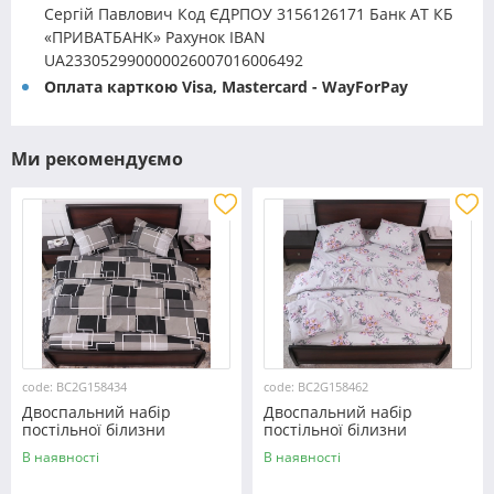
Сергій Павлович Код ЄДРПОУ 3156126171 Банк АТ КБ
«ПРИВАТБАНК» Рахунок IBAN
UA233052990000026007016006492
Оплата карткою Visa, Mastercard - WayForPay
Ми рекомендуємо
code: BC2G158434
code: BC2G158462
Двоспальний набір
Двоспальний набір
постільної білизни
постільної білизни
180*220 із Бязі "Gold"
180*220 із Бязі "Gold"
В наявності
В наявності
№158434 Черешенка™
№158462 Черешенька™