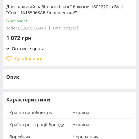
Двоспальний набір постільної білизни 180*220 із Бязі
"Gold" №155068AB Черешенька™
В наявності
code : BC2G155068AB
Опт і роздріб
1 072 грн
Оптовые цены
До обраного
Опис
Характеристики
Країна виробництва
Україна
Країна реєстрації бренду
Україна
Виробник
Черешенька