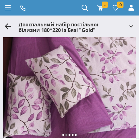
-
0
Двоспальний набір постільної
білизни 180*220 із Бязі "Gold"
№155068AB Черешенька™