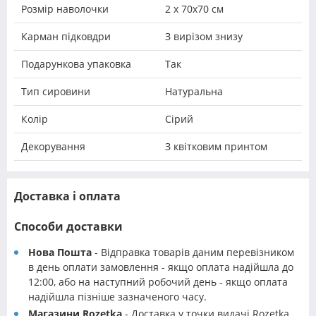
Розмір наволочки
2 х 70х70 см
Карман підковдри
З вирізом знизу
Подарункова упаковка
Так
Тип сировини
Натуральна
Колір
Сірий
Декорування
З квітковим принтом
Доставка і оплата
Способи доставки
Нова Пошта
- Відправка товарів даним перевізником
в день оплати замовлення - якщо оплата надійшла до
12:00, або на наступний робочий день - якщо оплата
надійшла пізніше зазначеного часу.
Магазини Rozetka
- Доставка у точки видачі Rozetka