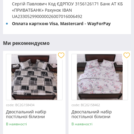
Сергій Павлович Код ЄДРПОУ 3156126171 Банк АТ КБ
«ПРИВАТБАНК» Рахунок IBAN
UA233052990000026007016006492
Оплата карткою Visa, Mastercard - WayForPay
Ми рекомендуємо
code: BC2G158434
code: BC2G158462
Двоспальний набір
Двоспальний набір
постільної білизни
постільної білизни
180*220 із Бязі "Gold"
180*220 із Бязі "Gold"
В наявності
В наявності
№158434 Черешенка™
№158462 Черешенька™