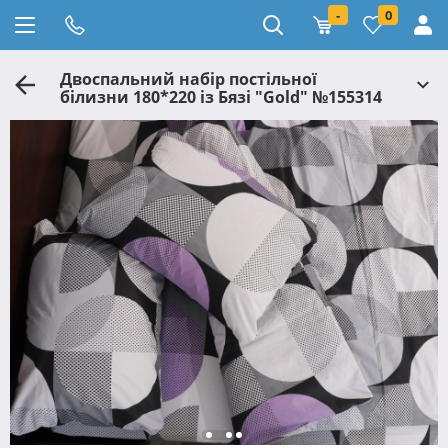
-
0
Двоспальний набір постільної
білизни 180*220 із Бязі "Gold" №155314
Черешенька™