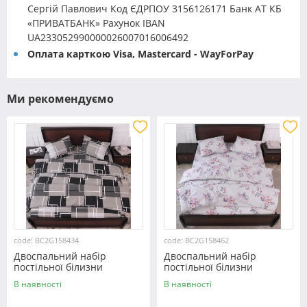
Сергій Павлович Код ЄДРПОУ 3156126171 Банк АТ КБ
«ПРИВАТБАНК» Рахунок IBAN
UA233052990000026007016006492
Оплата карткою Visa, Mastercard - WayForPay
Ми рекомендуємо
code: BC2G158434
code: BC2G158462
Двоспальний набір
Двоспальний набір
постільної білизни
постільної білизни
180*220 із Бязі "Gold"
180*220 із Бязі "Gold"
В наявності
В наявності
№158434 Черешенка™
№158462 Черешенька™