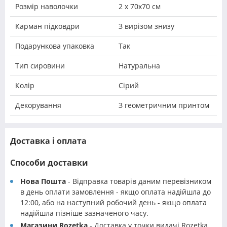
Розмір наволочки
2 х 70х70 см
Карман підковдри
З вирізом знизу
Подарункова упаковка
Так
Тип сировини
Натуральна
Колір
Сірий
Декорування
З геометричним принтом
Доставка і оплата
Способи доставки
Нова Пошта
- Відправка товарів даним перевізником
в день оплати замовлення - якщо оплата надійшла до
12:00, або на наступний робочий день - якщо оплата
надійшла пізніше зазначеного часу.
Магазини Rozetka
- Доставка у точки видачі Rozetka