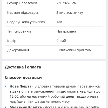
Розмір наволочки
2 х 70х70 см
Карман підковдри
З вирізом знизу
Подарункова упаковка
Так
Тип сировини
Натуральна
Колір
Сірий
Декорування
З квітковим принтом
Доставка і оплата
Способи доставки
Нова Пошта
- Відправка товарів даним перевізником
в день оплати замовлення - якщо оплата надійшла до
12:00, або на наступний робочий день - якщо оплата
надійшла пізніше зазначеного часу.
Магазини Rozetka
- Доставка у точки видачі Rozetka