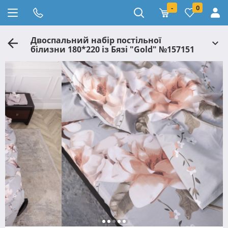
-
0
Двоспальний набір постільної
білизни 180*220 із Бязі "Gold" №157151
Черешенка™