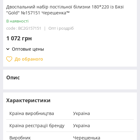
Двоспальний набір постільної білизни 180*220 із Бязі
"Gold" №157151 Черешенка™
В наявності
code : BC2G157151
Опт і роздріб
1 072 грн
Оптовые цены
До обраного
Опис
Характеристики
Країна виробництва
Україна
Країна реєстрації бренду
Україна
Виробник
Черешенька