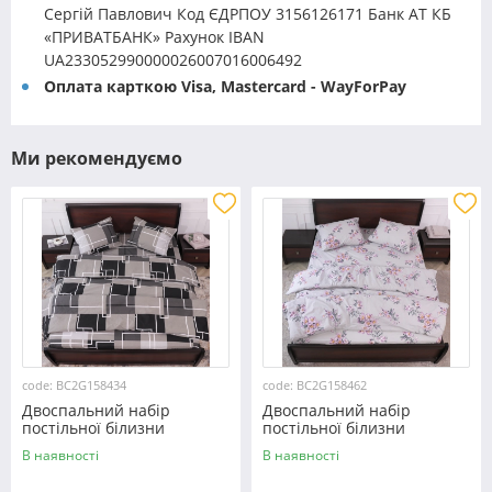
Сергій Павлович Код ЄДРПОУ 3156126171 Банк АТ КБ
«ПРИВАТБАНК» Рахунок IBAN
UA233052990000026007016006492
Оплата карткою Visa, Mastercard - WayForPay
Ми рекомендуємо
code: BC2G158434
code: BC2G158462
Двоспальний набір
Двоспальний набір
постільної білизни
постільної білизни
180*220 із Бязі "Gold"
180*220 із Бязі "Gold"
В наявності
В наявності
№158434 Черешенка™
№158462 Черешенька™