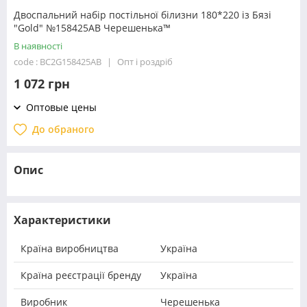
Двоспальний набір постільної білизни 180*220 із Бязі
"Gold" №158425АВ Черешенька™
В наявності
code : BC2G158425АВ
Опт і роздріб
1 072 грн
Оптовые цены
До обраного
Опис
Характеристики
Країна виробництва
Україна
Країна реєстрації бренду
Україна
Виробник
Черешенька