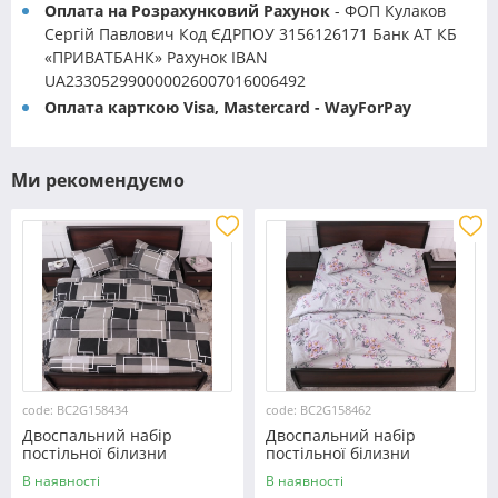
Оплата на Розрахунковий Рахунок
- ФОП Кулаков
Сергій Павлович Код ЄДРПОУ 3156126171 Банк АТ КБ
«ПРИВАТБАНК» Рахунок IBAN
UA233052990000026007016006492
Оплата карткою Visa, Mastercard - WayForPay
Ми рекомендуємо
code: BC2G158434
code: BC2G158462
Двоспальний набір
Двоспальний набір
постільної білизни
постільної білизни
180*220 із Бязі "Gold"
180*220 із Бязі "Gold"
В наявності
В наявності
№158434 Черешенка™
№158462 Черешенька™