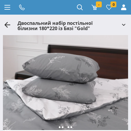
-
0
Двоспальний набір постільної
білизни 180*220 із Бязі "Gold"
№158425АВ Черешенька™