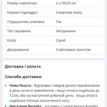
Розмір наволочки
2 х 70х70 см
Карман підковдри
З вирізом знизу
Подарункова упаковка
Так
Тип сировини
Натуральна
Колір
Сірий
Декорування
З квітковим принтом
Доставка і оплата
Способи доставки
Нова Пошта
- Відправка товарів даним перевізником
в день оплати замовлення - якщо оплата надійшла до
12:00, або на наступний робочий день - якщо оплата
надійшла пізніше зазначеного часу.
Магазини Rozetka
- Доставка у точки видачі Rozetka