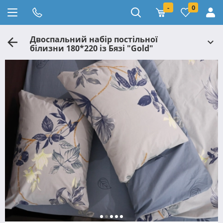
-
0
Двоспальний набір постільної
білизни 180*220 із Бязі "Gold"
№159126AB Черешенька™