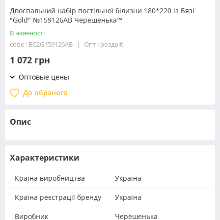
Двоспальний набір постільної білизни 180*220 із Бязі
"Gold" №159126AB Черешенька™
В наявності
code : BC2G159126AB
Опт і роздріб
1 072 грн
Оптовые цены
До обраного
Опис
Характеристики
Країна виробництва
Україна
Країна реєстрації бренду
Україна
Виробник
Черешенька