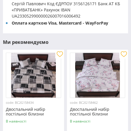
Сергій Павлович Код ЄДРПОУ 3156126171 Банк АТ КБ
«ПРИВАТБАНК» Рахунок IBAN
UA233052990000026007016006492
Оплата карткою Visa, Mastercard - WayForPay
Ми рекомендуємо
code: BC2G158434
code: BC2G158462
Двоспальний набір
Двоспальний набір
постільної білизни
постільної білизни
180*220 із Бязі "Gold"
180*220 із Бязі "Gold"
В наявності
В наявності
№158434 Черешенка™
№158462 Черешенька™