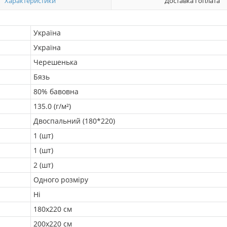
Характеристики
Доставка і оплата
Україна
Україна
Черешенька
Бязь
80% бавовна
135.0 (г/м²)
Двоспальний (180*220)
1 (шт)
1 (шт)
2 (шт)
Одного розміру
Ні
180х220 см
200х220 см