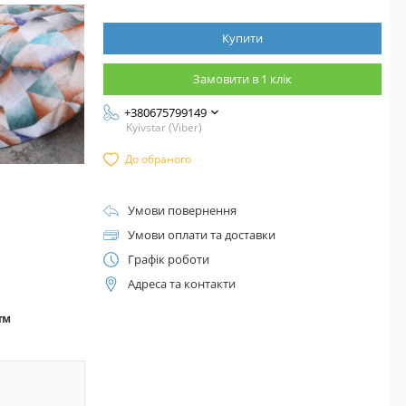
Купити
Замовити в 1 клік
+380675799149
Kyivstar (Viber)
До обраного
Умови повернення
Умови оплати та доставки
Графік роботи
Адреса та контакти
а™