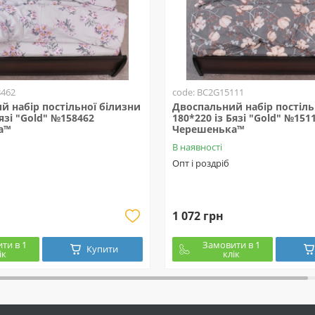
8462
code: BC2G15111
й набір постільної білизни
Двоспальний набір постіль
Бязі "Gold" №158462
180*220 із Бязі "Gold" №151
а™
Черешенька™
В наявності
Опт і роздріб
1 072 грн
ти в 1
Замовити в 1
Купити
ік
клік