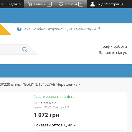
283 Відгуків
Кошик
Обрані
Вхід/Реєстрація
-
0
вул. Західна Окружна 35, м. Хмельницький
Графік роботи
Залиште відгук
80*220 із Бязі "Gold" №154527AB Черешенка™
Гарантована наявність
Опт і роздріб
code : BC2G154527AB
1 072 грн
Показати оптові ціни