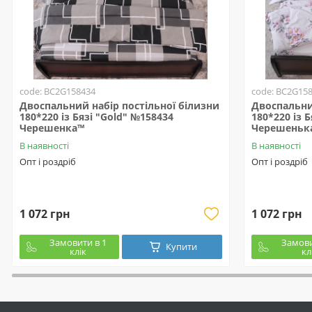
code: BC2G158434
code: BC2G15
Двоспальний набір постільної білизни
Двоспальни
180*220 із Бязі "Gold" №158434
180*220 із 
Черешенка™
Черешеньк
В наявності
В наявності
Опт і роздріб
Опт і роздріб
1 072 грн
1 072 грн
Замовити в 1
Замови
Купити
клік
кл