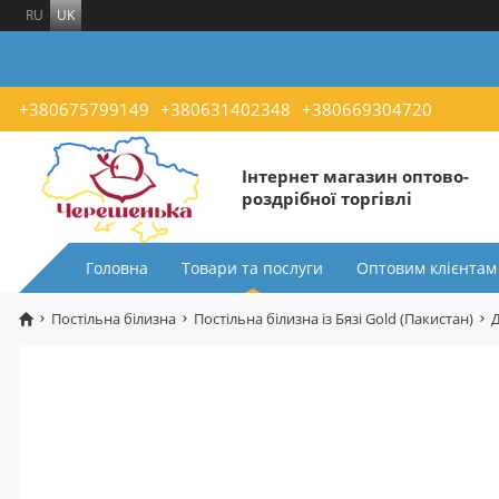
RU
UK
+380675799149
+380631402348
+380669304720
Інтернет магазин оптово-
роздрібної торгівлі
Головна
Товари та послуги
Оптовим клієнтам
Постільна білизна
Постільна білизна із Бязі Gold (Пакистан)
Д