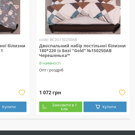
code: BC2G150250АВ
ної білизни
Двоспальний набір постільної білизни
11
180*220 із Бязі "Gold" №150250АВ
Черешенька™
В наявності
Опт і роздріб
1 072 грн
Замовити в 1
Купити
Купити
клік