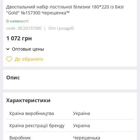
Двоспальний набір постільної білизни 180*220 із Бязі
"Gold" №157300 Черешенка™
В наявності
code : BC2G157300
Опт і роздріб
1 072 грн
Оптовые цены
До обраного
Опис
Характеристики
Країна виробництва
Україна
Країна реєстрації бренду
Україна
Виробник
Черешенька