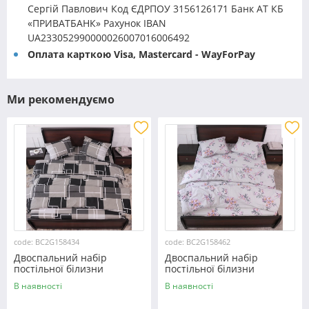
Сергій Павлович Код ЄДРПОУ 3156126171 Банк АТ КБ
«ПРИВАТБАНК» Рахунок IBAN
UA233052990000026007016006492
Оплата карткою Visa, Mastercard - WayForPay
Ми рекомендуємо
code: BC2G158434
code: BC2G158462
Двоспальний набір
Двоспальний набір
постільної білизни
постільної білизни
180*220 із Бязі "Gold"
180*220 із Бязі "Gold"
В наявності
В наявності
№158434 Черешенка™
№158462 Черешенька™