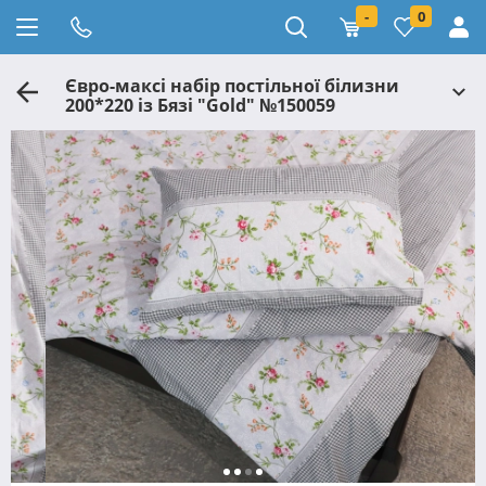
-
0
Євро-максі набір постільної білизни
200*220 із Бязі "Gold" №150059
Черешенька™