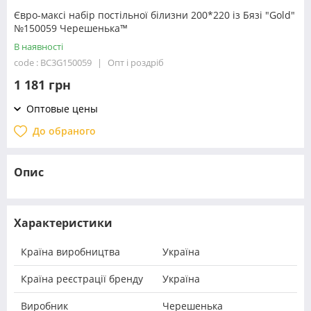
Євро-максі набір постільної білизни 200*220 із Бязі "Gold"
№150059 Черешенька™
В наявності
code : BC3G150059
Опт і роздріб
1 181 грн
Оптовые цены
До обраного
Опис
Характеристики
Країна виробництва
Україна
Країна реєстрації бренду
Україна
Виробник
Черешенька