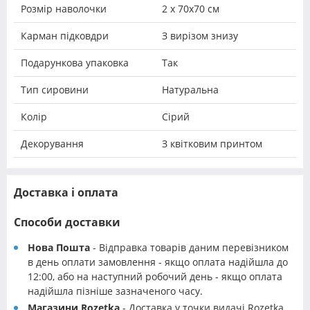
Розмір наволочки
2 х 70х70 см
Карман підковдри
З вирізом знизу
Подарункова упаковка
Так
Тип сировини
Натуральна
Колір
Сірий
Декорування
З квітковим принтом
Доставка і оплата
Способи доставки
Нова Пошта
- Відправка товарів даним перевізником
в день оплати замовлення - якщо оплата надійшла до
12:00, або на наступний робочий день - якщо оплата
надійшла пізніше зазначеного часу.
Магазини Rozetka
- Доставка у точки видачі Rozetka