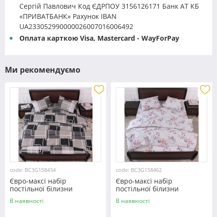
Сергій Павлович Код ЄДРПОУ 3156126171 Банк АТ КБ
«ПРИВАТБАНК» Рахунок IBAN
UA233052990000026007016006492
Оплата карткою Visa, Mastercard - WayForPay
Ми рекомендуємо
code: BC3G158434
code: BC3G158462
Євро-максі набір
Євро-максі набір
постільної білизни
постільної білизни
200*220 із Бязі "Gold"
200*220 із Бязі "Gold"
В наявності
В наявності
№158434 Черешенка™
№158462 Черешенька™