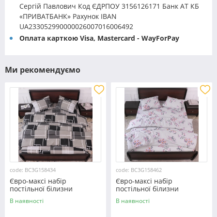
Сергій Павлович Код ЄДРПОУ 3156126171 Банк АТ КБ
«ПРИВАТБАНК» Рахунок IBAN
UA233052990000026007016006492
Оплата карткою Visa, Mastercard - WayForPay
Ми рекомендуємо
code: BC3G158434
code: BC3G158462
Євро-максі набір
Євро-максі набір
постільної білизни
постільної білизни
200*220 із Бязі "Gold"
200*220 із Бязі "Gold"
В наявності
В наявності
№158434 Черешенка™
№158462 Черешенька™