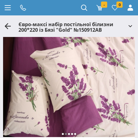
-
0
Євро-максі набір постільної білизни
200*220 із Бязі "Gold" №150912АВ
Черешенка™