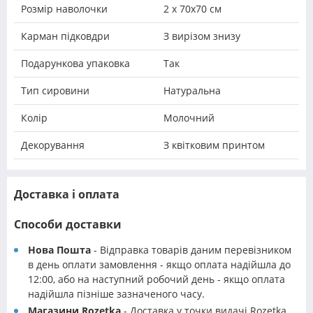
Розмір наволочки
2 х 70х70 см
Карман підковдри
З вирізом знизу
Подарункова упаковка
Так
Тип сировини
Натуральна
Колір
Молочний
Декорування
З квітковим принтом
Доставка і оплата
Способи доставки
Нова Пошта
- Відправка товарів даним перевізником
в день оплати замовлення - якщо оплата надійшла до
12:00, або на наступний робочий день - якщо оплата
надійшла пізніше зазначеного часу.
Магазини Rozetka
- Доставка у точки видачі Rozetka