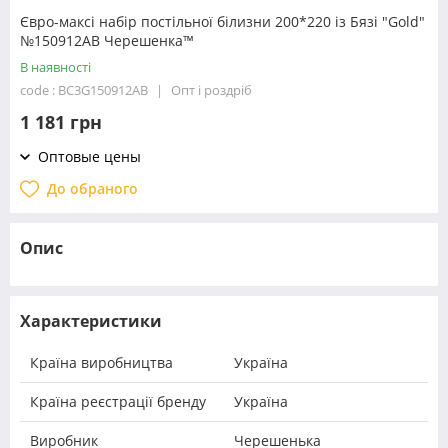
Євро-максі набір постільної білизни 200*220 із Бязі "Gold"
№150912АВ Черешенка™
В наявності
code : BC3G150912АВ
Опт і роздріб
1 181 грн
Оптовые цены
До обраного
Опис
Характеристики
Країна виробництва
Україна
Країна реєстрації бренду
Україна
Виробник
Черешенька