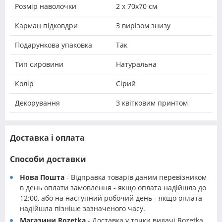
Розмір наволочки
2 х 70х70 см
Карман підковдри
З вирізом знизу
Подарункова упаковка
Так
Тип сировини
Натуральна
Колір
Сірий
Декорування
З квітковим принтом
Доставка і оплата
Способи доставки
Нова Пошта
- Відправка товарів даним перевізником
в день оплати замовлення - якщо оплата надійшла до
12:00, або на наступний робочий день - якщо оплата
надійшла пізніше зазначеного часу.
Магазини Rozetka
- Доставка у точки видачі Rozetka