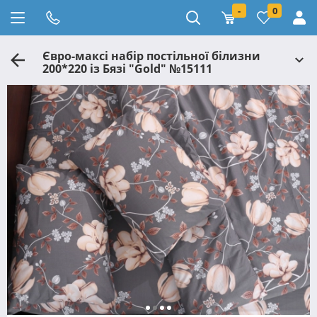
-
0
Євро-максі набір постільної білизни
200*220 із Бязі "Gold" №15111
Черешенька™