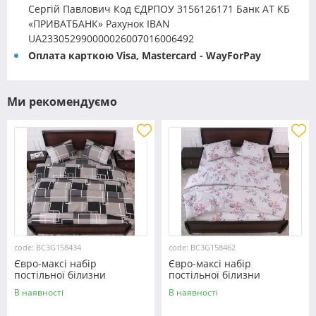
Сергій Павлович Код ЄДРПОУ 3156126171 Банк АТ КБ
«ПРИВАТБАНК» Рахунок IBAN
UA233052990000026007016006492
Оплата карткою Visa, Mastercard - WayForPay
Ми рекомендуємо
code: BC3G158434
code: BC3G158462
Євро-максі набір
Євро-максі набір
постільної білизни
постільної білизни
200*220 із Бязі "Gold"
200*220 із Бязі "Gold"
В наявності
В наявності
№158434 Черешенка™
№158462 Черешенька™